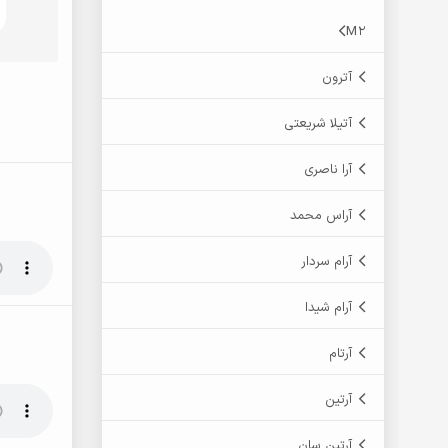
M2
آترون
آتیلا شریعتی
آرا ناصری
آراس محمد
آرام سردار
آرام شیدا
آرتام
آرتین
آرتین سان