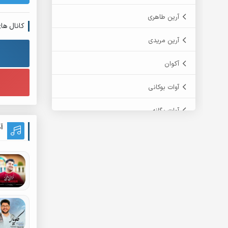
آرین طاهری
کانال ها
آرین مریدی
آکوان
آوات بوکانی
آوات یگانه
آ
آیت احمدنژاد
آیهان
ابراهیم شمس
ابوالحسن جاویدان
ابی حسینی