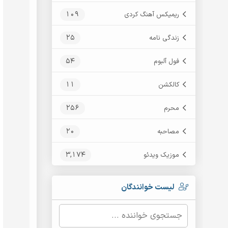
109
ریمیکس آهنگ کردی
25
زندگی نامه
54
فول آلبوم
11
کالکشن
256
محرم
20
مصاحبه
3,174
موزیک ویدئو
لیست خوانندگان