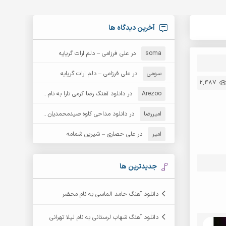
آخرین دیدگاه ها
soma
در
علی فرزامی – دلم ارات گریایه
سومی
در
علی فرزامی – دلم ارات گریایه
2,487
Arezoo
در
دانلود آهنگ رضا کرمی تارا به نام قمار
امیررضا
در
دانلود مداحی کاوه صیدمحمدیان به نام سردار باوفا
امیر
در
علی حصاری – شیرین شمامه
جدیدترین ها
دانلود آهنگ حامد الماسی به نام محضر
دانلود آهنگ شهاب لرستانی به نام لیلا تهرانی