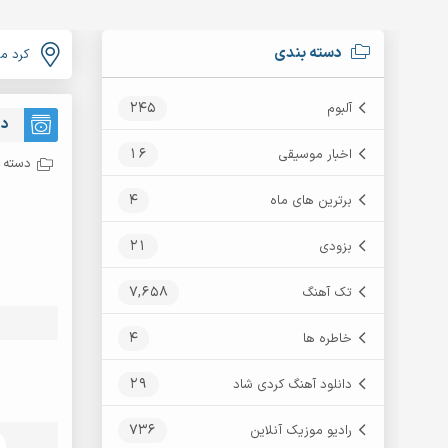
دسته بندی
کرد م
245
آلبوم
دا
16
اخبار موسیقی
دسته ب
4
برترین های ماه
21
بزودی
7,658
تک آهنگ
4
خاطره ها
29
دانلود آهنگ کردی شاد
736
رادیو موزیک آنلاین