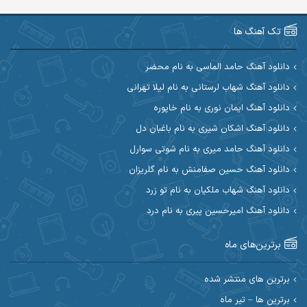
آرین صیادی
آرین طاهری
تک آهنگ ها
آرین مریدی
آکوان
دانلود آهنگ حامد الماسی به نام محضر
دانلود آهنگ شهاب لرستانی به نام لیلا تهرانی
آوات بوکانی
آوات یگانه
دانلود آهنگ ایمان نوری به نام خاپوره
آیت احمدنژاد
آیهان
دانلود آهنگ اشکان شیری به نام باغبان دل
دانلود آهنگ حامد میری به نام شوتی سوارل
ابراهیم شمس
ابوالحسن جاویدان
دانلود آهنگ حسین صفامنش به نام گلریزان
ابی حسینی
احسان آزادی
دانلود آهنگ شهاب ملکیان به نام تو زرد
دانلود آهنگ امیرحسین پیری به نام درد
احسان آیینفر
احسان اصغری
برترین‌های ماه
احسان امیدوار
احسان ایوتوندی
احسان حیدری
احسان دریادل
برترین های منتشر شده
برترین ها – تیر ماه