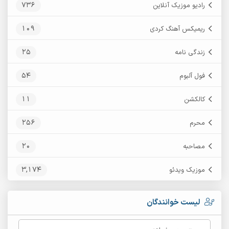
736
رادیو موزیک آنلاین
109
ریمیکس آهنگ کردی
25
زندگی نامه
54
فول آلبوم
11
کالکشن
256
محرم
20
مصاحبه
3,174
موزیک ویدئو
لیست خوانندگان