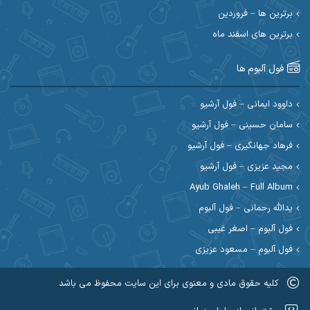
احسان رمضانی
احسان علیانی
برترین ها – فروردین
احسان کریمی
برترین های اسفند ماه
احسان کمری
احسان مرادیان
احمد اسلامی
فول آلبوم ها
احمد بیرانوند
احمد رستمی
داوود ایمانی – فول آرشیو
سامان حسینی – فول آرشیو
احمد صحراییان
احمد مرادیان
فرهاد جهانگیری – فول آرشیو
احمد نازدار
احمد نوریان
مجید عزیزی – فول آرشیو
Ayub Ghaleh – Full Album
احمدرضا امرایی
ادریس
یدالله رحمانی – فول آلبوم
ارسلان منصوری
ارسی بند
فول آلبوم – اصغر غیبی
فول آلبوم – مسعود عزیزی
اسماعیل منتی
اسی ظهرابی
کلیه حقوق مادی و معنوی برای این سایت محفوظ می باشد
اشکان ابرناک
اشکان فتحی
عضویت در کانال روبیکا کردموزیک