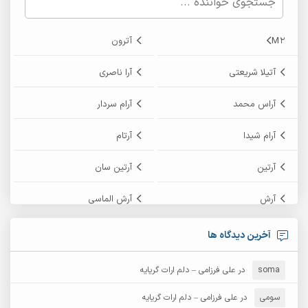
M2
آترون
آتیلا شریعتی
آرا ناصری
آراس محمد
آرام سردار
آرام شیدا
آرتام
آرتین
آرتین سان
آرش
آرش الماسی
آرش امامی
آرش پایایی
آخرین دیدگاه ها
آرش دی جی 2
آرش زین الدینی
soma
در
علی فرزامی – دلم ارات گریایه
آرش عثمان
آرش غریب
سومی
در
علی فرزامی – دلم ارات گریایه