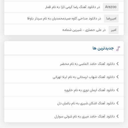
Arezoo
آرش مبهم
در
دانلود آهنگ رضا کرمی تارا به نام قمار
آرش مستشیری
امیررضا
در
دانلود مداحی کاوه صیدمحمدیان به نام سردار باوفا
آرش مهرابی
آرش نظری
امیر
در
علی حصاری – شیرین شمامه
آرشام
آرکا
آرکاداش
آرمان بیرانوند
جدیدترین ها
آرمان دی ال
آرمان عثمانی
دانلود آهنگ حامد الماسی به نام محضر
آرمان فرامرزی
آرمان نظری
دانلود آهنگ شهاب لرستانی به نام لیلا تهرانی
آرمین ابدالی
آرمین برمایه
دانلود آهنگ ایمان نوری به نام خاپوره
آرمین حشمتی
آرمین سبزواری
دانلود آهنگ اشکان شیری به نام باغبان دل
آرمین گراوندی
آرمین مرشدی
دانلود آهنگ حامد میری به نام شوتی سوارل
آریا اسماعیلی
آریاس جوان