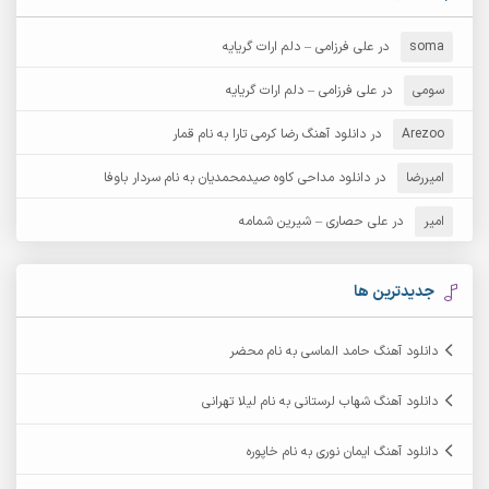
آرش دی جی 2
آرش زین الدینی
soma
در
علی فرزامی – دلم ارات گریایه
آرش عثمان
آرش غریب
سومی
در
علی فرزامی – دلم ارات گریایه
Arezoo
آرش مبهم
در
دانلود آهنگ رضا کرمی تارا به نام قمار
آرش مستشیری
امیررضا
در
دانلود مداحی کاوه صیدمحمدیان به نام سردار باوفا
آرش مهرابی
آرش نظری
امیر
در
علی حصاری – شیرین شمامه
آرشام
آرکا
آرکاداش
آرمان بیرانوند
جدیدترین ها
آرمان دی ال
آرمان عثمانی
دانلود آهنگ حامد الماسی به نام محضر
آرمان فرامرزی
آرمان نظری
دانلود آهنگ شهاب لرستانی به نام لیلا تهرانی
آرمین ابدالی
آرمین برمایه
دانلود آهنگ ایمان نوری به نام خاپوره
آرمین حشمتی
آرمین سبزواری