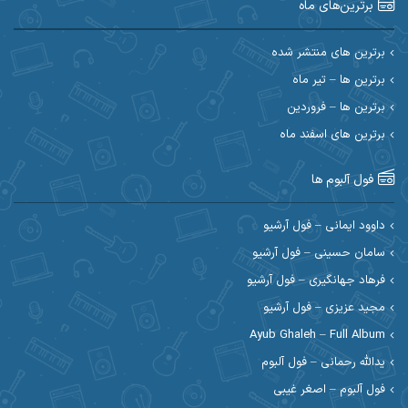
برترین‌های ماه
احسان امیدوار
احسان ایوتوندی
احسان حیدری
احسان دریادل
برترین های منتشر شده
برترین ها – تیر ماه
احسان رمضانی
احسان علیانی
برترین ها – فروردین
احسان کریمی
برترین های اسفند ماه
احسان کمری
احسان مرادیان
احمد اسلامی
فول آلبوم ها
احمد بیرانوند
احمد رستمی
داوود ایمانی – فول آرشیو
سامان حسینی – فول آرشیو
احمد صحراییان
احمد مرادیان
فرهاد جهانگیری – فول آرشیو
احمد نازدار
احمد نوریان
مجید عزیزی – فول آرشیو
Ayub Ghaleh – Full Album
احمدرضا امرایی
ادریس
یدالله رحمانی – فول آلبوم
ارسلان منصوری
ارسی بند
فول آلبوم – اصغر غیبی