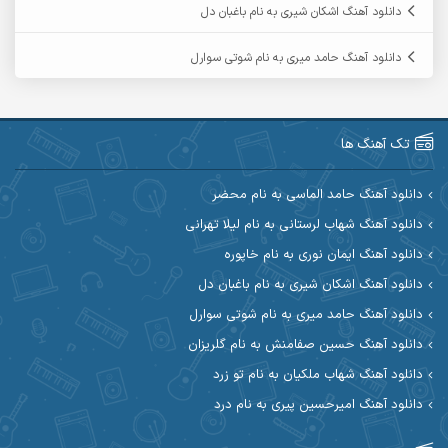
دانلود آهنگ اشکان شیری به نام باغبان دل
آرمین گراوندی
آرمین مرشدی
دانلود آهنگ حامد میری به نام شوتی سوارل
آریا اسماعیلی
آریاس جوان
آرین صیادی
آرین طاهری
تک آهنگ ها
آرین مریدی
آکوان
دانلود آهنگ حامد الماسی به نام محضر
دانلود آهنگ شهاب لرستانی به نام لیلا تهرانی
آوات بوکانی
آوات یگانه
دانلود آهنگ ایمان نوری به نام خاپوره
آیت احمدنژاد
آیهان
دانلود آهنگ اشکان شیری به نام باغبان دل
دانلود آهنگ حامد میری به نام شوتی سوارل
ابراهیم شمس
ابوالحسن جاویدان
دانلود آهنگ حسین صفامنش به نام گلریزان
ابی حسینی
احسان آزادی
دانلود آهنگ شهاب ملکیان به نام تو زرد
دانلود آهنگ امیرحسین پیری به نام درد
احسان آیینفر
احسان اصغری