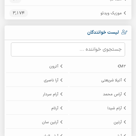
3,174
موزیک ویدئو
لیست خوانندگان
M2
آترون
آتیلا شریعتی
آرا ناصری
آراس محمد
آرام سردار
آرام شیدا
آرتام
آرتین
آرتین سان