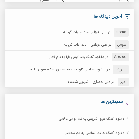
آرش
آرش الماسی
آرش امامی
آرش پایایی
آخرین دیدگاه ها
آرش دی جی 2
آرش زین الدینی
soma
در
علی فرزامی – دلم ارات گریایه
آرش عثمان
آرش غریب
سومی
در
علی فرزامی – دلم ارات گریایه
Arezoo
آرش مبهم
در
دانلود آهنگ رضا کرمی تارا به نام قمار
آرش مستشیری
امیررضا
در
دانلود مداحی کاوه صیدمحمدیان به نام سردار باوفا
آرش مهرابی
آرش نظری
امیر
در
علی حصاری – شیرین شمامه
آرشام
آرکا
آرکاداش
آرمان بیرانوند
جدیدترین ها
آرمان دی ال
آرمان عثمانی
دانلود آهنگ هیوا شریفی به نام لوانی دالانی
آرمان فرامرزی
آرمان نظری
دانلود آهنگ حامد الماسی به نام محضر