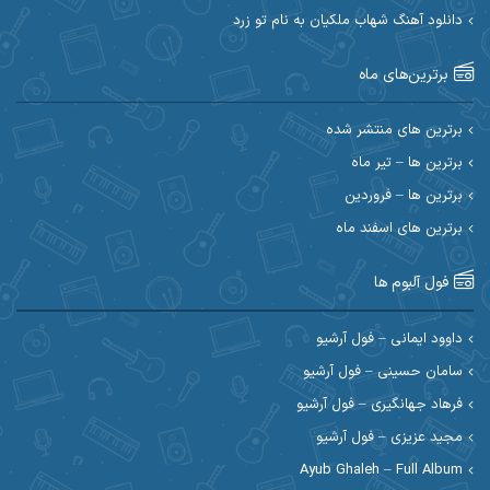
دانلود آهنگ شهاب ملکیان به نام تو زرد
احسان آیینفر
احسان اصغری
برترین‌های ماه
احسان امیدوار
احسان ایوتوندی
احسان حیدری
احسان دریادل
برترین های منتشر شده
برترین ها – تیر ماه
احسان رمضانی
احسان علیانی
برترین ها – فروردین
احسان کریمی
برترین های اسفند ماه
احسان کمری
احسان مرادیان
احمد اسلامی
فول آلبوم ها
احمد بیرانوند
احمد رستمی
داوود ایمانی – فول آرشیو
سامان حسینی – فول آرشیو
احمد صحراییان
احمد مرادیان
فرهاد جهانگیری – فول آرشیو
احمد نازدار
احمد نوریان
مجید عزیزی – فول آرشیو
Ayub Ghaleh – Full Album
احمدرضا امرایی
ادریس