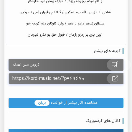
و کام مردم بچرخه روزگار / مبارک بودن عید خاونکار
شادی له دل بو یاگه بوم غمگین / گیانکم وقوران آسی نصردین
سلطان شاهو داوو دالاهو / وگرد ناوتان دلم گردیه خو
آیین یاری پر رمزو رازمان / قبول حق بو نذرو نیازمان
گزینه های بیشتر
افزودن متن آهنگ
مشاهده آثار بیشتر از خواننده
برزان
کانال های کردموزیک