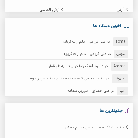
آرش
آرش الماسی
آرش امامی
آرش پایایی
آخرین دیدگاه ها
آرش دی جی 2
آرش زین الدینی
soma
در
علی فرزامی – دلم ارات گریایه
آرش عثمان
آرش غریب
سومی
در
علی فرزامی – دلم ارات گریایه
Arezoo
آرش مبهم
در
دانلود آهنگ رضا کرمی تارا به نام قمار
آرش مستشیری
امیررضا
در
دانلود مداحی کاوه صیدمحمدیان به نام سردار باوفا
آرش مهرابی
آرش نظری
امیر
در
علی حصاری – شیرین شمامه
آرشام
آرکا
آرکاداش
آرمان بیرانوند
جدیدترین ها
آرمان دی ال
آرمان عثمانی
دانلود آهنگ حامد الماسی به نام محضر
آرمان فرامرزی
آرمان نظری