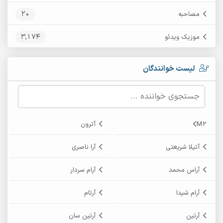
20
مصاحبه
3,174
موزیک ویدئو
لیست خوانندگان
M2
آترون
آتیلا شریعتی
آرا ناصری
آراس محمد
آرام سردار
آرام شیدا
آرتام
آرتین
آرتین سان