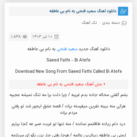
دانلود آهنگ سعید فتحی به نام بی عاطفه
دسته بندی :
تک آهنگ
10 تیر 1403
1,548
دانلود آهنگ جدید
سعید فتحی
به نام بی عاطفه
Saeed Fathi – Bi Atefe
Download New Song From Saeed Fathi Called Bi Atefe
+ متن آهنگ سعید فتحی به نام بی عاطفه
بشم گفتی محاله جاده بدم غریبه / چرا دلت برا مه تنگ نمیشه عجیبه
هرکی منه ببینه نفرین میفرسته برات / قصه عشق ایجور شد تو رفتی
مردم برات
درد دلم زیاده طاقتمم نمانده / منه تنها تو غربت صبر عه کجا بیارم
ارمنی بی عاطفه زیباترین عالمه / هرجا رفتی جار بزن بگو ای سربازمه