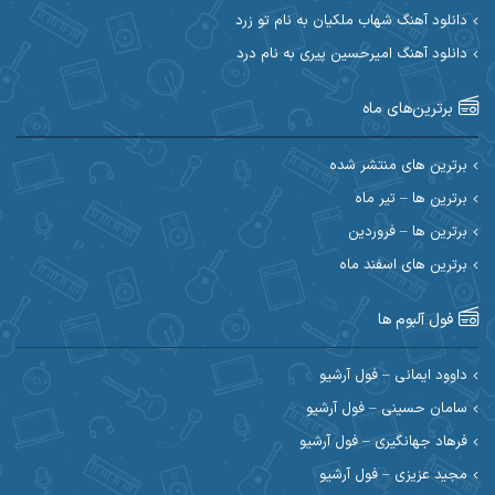
ابی حسینی
احسان آزادی
دانلود آهنگ شهاب ملکیان به نام تو زرد
دانلود آهنگ امیرحسین پیری به نام درد
احسان آیینفر
احسان اصغری
برترین‌های ماه
احسان امیدوار
احسان ایوتوندی
احسان حیدری
احسان دریادل
برترین های منتشر شده
برترین ها – تیر ماه
احسان رمضانی
احسان علیانی
برترین ها – فروردین
احسان کریمی
برترین های اسفند ماه
احسان کمری
احسان مرادیان
احمد اسلامی
فول آلبوم ها
احمد بیرانوند
احمد رستمی
داوود ایمانی – فول آرشیو
سامان حسینی – فول آرشیو
احمد صحراییان
احمد مرادیان
فرهاد جهانگیری – فول آرشیو
احمد نازدار
احمد نوریان
مجید عزیزی – فول آرشیو