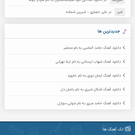
آرش مهرابی
آرش نظری
امیر
در
علی حصاری – شیرین شمامه
آرشام
آرکا
آرکاداش
آرمان بیرانوند
جدیدترین ها
آرمان دی ال
آرمان عثمانی
دانلود آهنگ حامد الماسی به نام محضر
آرمان فرامرزی
آرمان نظری
دانلود آهنگ شهاب لرستانی به نام لیلا تهرانی
آرمین ابدالی
آرمین برمایه
دانلود آهنگ ایمان نوری به نام خاپوره
آرمین حشمتی
آرمین سبزواری
دانلود آهنگ اشکان شیری به نام باغبان دل
آرمین گراوندی
آرمین مرشدی
دانلود آهنگ حامد میری به نام شوتی سوارل
آریا اسماعیلی
آریاس جوان
آرین صیادی
آرین طاهری
تک آهنگ ها