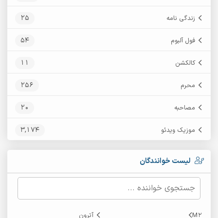
25
زندگی نامه
54
فول آلبوم
11
کالکشن
256
محرم
20
مصاحبه
3,174
موزیک ویدئو
لیست خوانندگان
M2
آترون