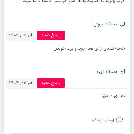
خوب چیزیه که خداوند به هر کسی دوستش داشته باشه میده
دیدگاه سروش :
پاسخ دهید
آذر 25, 1404
خسته نشدی از ای همه چرت و پرت خوندن .
دیدگاه آری :
پاسخ دهید
آذر 26, 1404
تف ای دمه🥴
ارسال دیدگاه