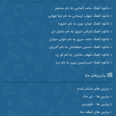
آرین مریدی
آکوان
دانلود آهنگ حامد الماسی به نام محضر
دانلود آهنگ شهاب لرستانی به نام لیلا تهرانی
آوات بوکانی
آوات یگانه
دانلود آهنگ ایمان نوری به نام خاپوره
آیت احمدنژاد
آیهان
دانلود آهنگ اشکان شیری به نام باغبان دل
دانلود آهنگ حامد میری به نام شوتی سوارل
ابراهیم شمس
ابوالحسن جاویدان
دانلود آهنگ حسین صفامنش به نام گلریزان
ابی حسینی
احسان آزادی
دانلود آهنگ شهاب ملکیان به نام تو زرد
دانلود آهنگ امیرحسین پیری به نام درد
احسان آیینفر
احسان اصغری
برترین‌های ماه
احسان امیدوار
احسان ایوتوندی
احسان حیدری
احسان دریادل
برترین های منتشر شده
برترین ها – تیر ماه
احسان رمضانی
احسان علیانی
برترین ها – فروردین
احسان کریمی
برترین های اسفند ماه
احسان کمری