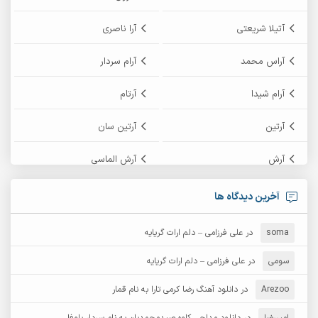
آتیلا شریعتی
آرا ناصری
آراس محمد
آرام سردار
آرام شیدا
آرتام
آرتین
آرتین سان
آرش
آرش الماسی
آرش امامی
آرش پایایی
آخرین دیدگاه ها
آرش دی جی 2
آرش زین الدینی
soma
در
علی فرزامی – دلم ارات گریایه
آرش عثمان
آرش غریب
سومی
در
علی فرزامی – دلم ارات گریایه
Arezoo
آرش مبهم
در
دانلود آهنگ رضا کرمی تارا به نام قمار
آرش مستشیری
امیررضا
در
دانلود مداحی کاوه صیدمحمدیان به نام سردار باوفا