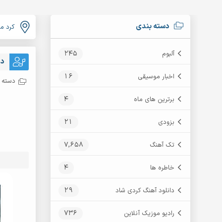
دسته بندی
کرد م
245
آلبوم
دا
16
اخبار موسیقی
دسته ب
4
برترین های ماه
21
بزودی
7,658
تک آهنگ
4
خاطره ها
29
دانلود آهنگ کردی شاد
736
رادیو موزیک آنلاین