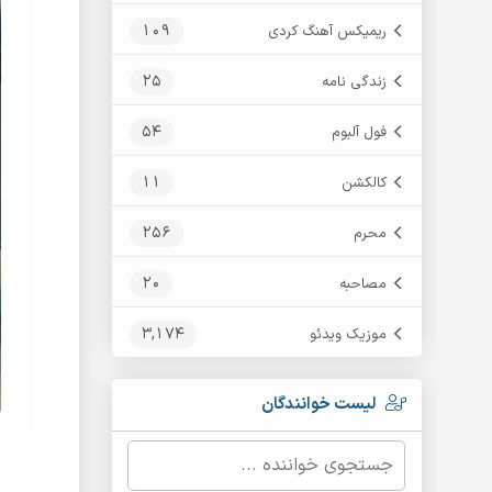
109
ریمیکس آهنگ کردی
25
زندگی نامه
54
فول آلبوم
11
کالکشن
256
محرم
20
مصاحبه
3,174
موزیک ویدئو
لیست خوانندگان