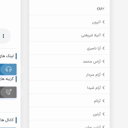
M2
آترون
آتیلا شریعتی
آرا ناصری
لینک های
آراس محمد
آرام سردار
گزینه ها
آرام شیدا
آرتام
آرتین
کانال ها
آرتین سان