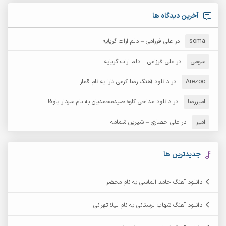
آرش امامی
آرش پایایی
آخرین دیدگاه ها
آرش دی جی 2
آرش زین الدینی
soma
در
علی فرزامی – دلم ارات گریایه
آرش عثمان
آرش غریب
سومی
در
علی فرزامی – دلم ارات گریایه
Arezoo
آرش مبهم
در
دانلود آهنگ رضا کرمی تارا به نام قمار
آرش مستشیری
امیررضا
در
دانلود مداحی کاوه صیدمحمدیان به نام سردار باوفا
آرش مهرابی
آرش نظری
امیر
در
علی حصاری – شیرین شمامه
آرشام
آرکا
آرکاداش
آرمان بیرانوند
جدیدترین ها
آرمان دی ال
آرمان عثمانی
دانلود آهنگ حامد الماسی به نام محضر
آرمان فرامرزی
آرمان نظری
دانلود آهنگ شهاب لرستانی به نام لیلا تهرانی
آرمین ابدالی
آرمین برمایه