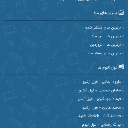
احسان آیینفر
احسان اصغری
برترین‌های ماه
احسان امیدوار
احسان ایوتوندی
احسان حیدری
احسان دریادل
برترین های منتشر شده
برترین ها – تیر ماه
احسان رمضانی
احسان علیانی
برترین ها – فروردین
احسان کریمی
برترین های اسفند ماه
احسان کمری
احسان مرادیان
احمد اسلامی
فول آلبوم ها
احمد بیرانوند
احمد رستمی
داوود ایمانی – فول آرشیو
سامان حسینی – فول آرشیو
احمد صحراییان
احمد مرادیان
فرهاد جهانگیری – فول آرشیو
احمد نازدار
احمد نوریان
مجید عزیزی – فول آرشیو
Ayub Ghaleh – Full Album
احمدرضا امرایی
ادریس
یدالله رحمانی – فول آلبوم