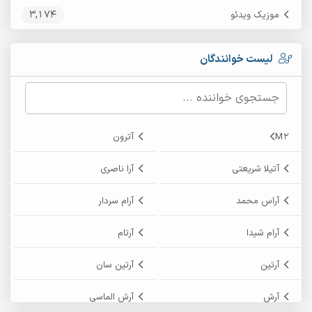
3,174
موزیک ویدئو
لیست خوانندگان
M2
آترون
آتیلا شریعتی
آرا ناصری
آراس محمد
آرام سردار
آرام شیدا
آرتام
آرتین
آرتین سان
آرش
آرش الماسی