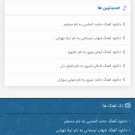
آرکاداش
آرمان بیرانوند
جدیدترین ها
آرمان دی ال
آرمان عثمانی
دانلود آهنگ حامد الماسی به نام محضر
آرمان فرامرزی
آرمان نظری
دانلود آهنگ شهاب لرستانی به نام لیلا تهرانی
آرمین ابدالی
آرمین برمایه
دانلود آهنگ ایمان نوری به نام خاپوره
آرمین حشمتی
آرمین سبزواری
دانلود آهنگ اشکان شیری به نام باغبان دل
آرمین گراوندی
آرمین مرشدی
دانلود آهنگ حامد میری به نام شوتی سوارل
آریا اسماعیلی
آریاس جوان
آرین صیادی
آرین طاهری
تک آهنگ ها
آرین مریدی
آکوان
دانلود آهنگ حامد الماسی به نام محضر
دانلود آهنگ شهاب لرستانی به نام لیلا تهرانی
آوات بوکانی
آوات یگانه