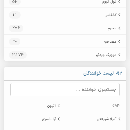
54
فول آلبوم
11
کالکشن
256
محرم
20
مصاحبه
3,174
موزیک ویدئو
لیست خوانندگان
M2
آترون
آتیلا شریعتی
آرا ناصری