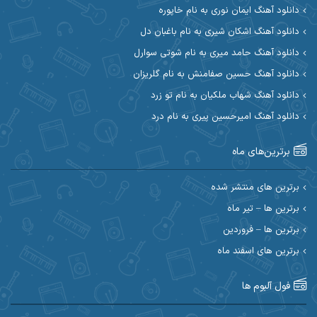
دانلود آهنگ ایمان نوری به نام خاپوره
آیت احمدنژاد
آیهان
دانلود آهنگ اشکان شیری به نام باغبان دل
دانلود آهنگ حامد میری به نام شوتی سوارل
ابراهیم شمس
ابوالحسن جاویدان
دانلود آهنگ حسین صفامنش به نام گلریزان
ابی حسینی
احسان آزادی
دانلود آهنگ شهاب ملکیان به نام تو زرد
دانلود آهنگ امیرحسین پیری به نام درد
احسان آیینفر
احسان اصغری
برترین‌های ماه
احسان امیدوار
احسان ایوتوندی
احسان حیدری
احسان دریادل
برترین های منتشر شده
برترین ها – تیر ماه
احسان رمضانی
احسان علیانی
برترین ها – فروردین
احسان کریمی
برترین های اسفند ماه
احسان کمری
احسان مرادیان
احمد اسلامی
فول آلبوم ها
احمد بیرانوند
احمد رستمی