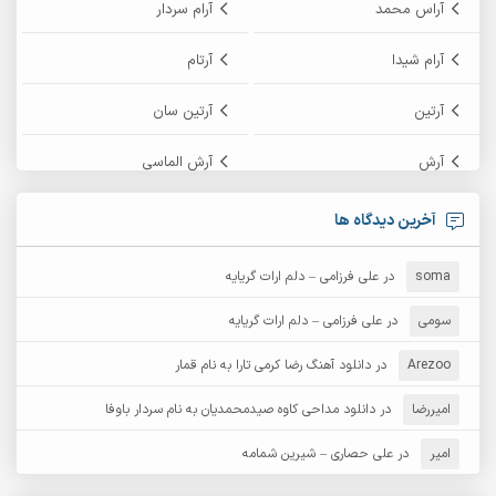
آراس محمد
آرام سردار
آرام شیدا
آرتام
آرتین
آرتین سان
آرش
آرش الماسی
آرش امامی
آرش پایایی
آخرین دیدگاه ها
آرش دی جی 2
آرش زین الدینی
soma
در
علی فرزامی – دلم ارات گریایه
آرش عثمان
آرش غریب
سومی
در
علی فرزامی – دلم ارات گریایه
Arezoo
آرش مبهم
در
دانلود آهنگ رضا کرمی تارا به نام قمار
آرش مستشیری
امیررضا
در
دانلود مداحی کاوه صیدمحمدیان به نام سردار باوفا
آرش مهرابی
آرش نظری
امیر
در
علی حصاری – شیرین شمامه
آرشام
آرکا