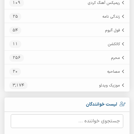
109
ریمیکس آهنگ کردی
25
زندگی نامه
54
فول آلبوم
11
کالکشن
256
محرم
20
مصاحبه
3,174
موزیک ویدئو
لیست خوانندگان