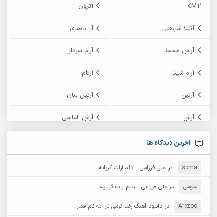
M2
آترون
آتیلا شریعتی
آرا ناصری
آراس محمد
آرام سردار
آرام شیدا
آرتام
آرتین
آرتین سان
آرش
آرش الماسی
آرش امامی
آرش پایایی
آخرین دیدگاه ها
آرش دی جی 2
آرش زین الدینی
soma
در
علی فرزامی – دلم ارات گریایه
آرش عثمان
آرش غریب
سومی
در
علی فرزامی – دلم ارات گریایه
Arezoo
آرش مبهم
در
دانلود آهنگ رضا کرمی تارا به نام قمار
آرش مستشیری