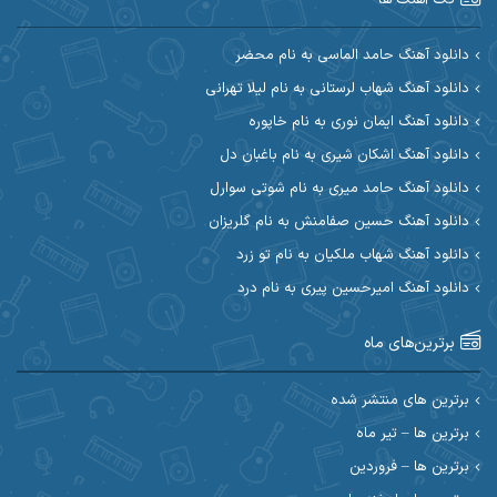
آرین مریدی
آکوان
دانلود آهنگ حامد الماسی به نام محضر
دانلود آهنگ شهاب لرستانی به نام لیلا تهرانی
آوات بوکانی
آوات یگانه
دانلود آهنگ ایمان نوری به نام خاپوره
آیت احمدنژاد
آیهان
دانلود آهنگ اشکان شیری به نام باغبان دل
دانلود آهنگ حامد میری به نام شوتی سوارل
ابراهیم شمس
ابوالحسن جاویدان
دانلود آهنگ حسین صفامنش به نام گلریزان
ابی حسینی
احسان آزادی
دانلود آهنگ شهاب ملکیان به نام تو زرد
دانلود آهنگ امیرحسین پیری به نام درد
احسان آیینفر
احسان اصغری
برترین‌های ماه
احسان امیدوار
احسان ایوتوندی
احسان حیدری
احسان دریادل
برترین های منتشر شده
برترین ها – تیر ماه
احسان رمضانی
احسان علیانی
برترین ها – فروردین