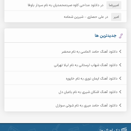
امیررضا
در
دانلود مداحی کاوه صیدمحمدیان به نام سردار باوفا
آرش مهرابی
آرش نظری
امیر
در
علی حصاری – شیرین شمامه
آرشام
آرکا
آرکاداش
آرمان بیرانوند
جدیدترین ها
آرمان دی ال
آرمان عثمانی
دانلود آهنگ حامد الماسی به نام محضر
آرمان فرامرزی
آرمان نظری
دانلود آهنگ شهاب لرستانی به نام لیلا تهرانی
آرمین ابدالی
آرمین برمایه
دانلود آهنگ ایمان نوری به نام خاپوره
آرمین حشمتی
آرمین سبزواری
دانلود آهنگ اشکان شیری به نام باغبان دل
آرمین گراوندی
آرمین مرشدی
دانلود آهنگ حامد میری به نام شوتی سوارل
آریا اسماعیلی
آریاس جوان
آرین صیادی
آرین طاهری
تک آهنگ ها