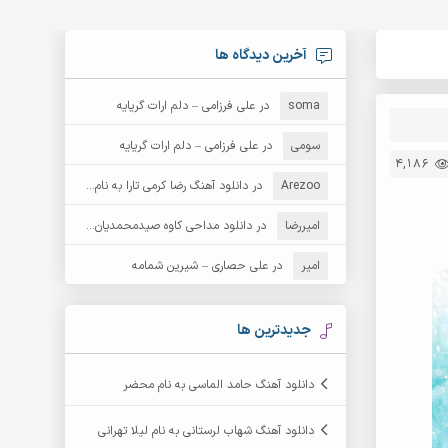
آخرین دیدگاه ها
soma
در
علی فرزامی – دلم ارات گریایه
سومی
در
علی فرزامی – دلم ارات گریایه
4,186
Arezoo
در
دانلود آهنگ رضا کرمی تارا به نام قمار
امیررضا
در
دانلود مداحی کاوه صیدمحمدیان به نام سردار باوفا
امیر
در
علی حصاری – شیرین شمامه
جدیدترین ها
دانلود آهنگ حامد الماسی به نام محضر
دانلود آهنگ شهاب لرستانی به نام لیلا تهرانی