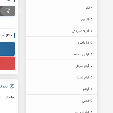
M2
آترون
آتیلا شریعتی
کانال ها
آرا ناصری
آراس محمد
آرام سردار
آرام شیدا
دیدگا
آرتام
سلطان صدا 
آرتین
آرتین سان