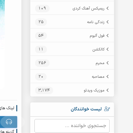
109
ریمیکس آهنگ کردی
25
زندگی نامه
54
فول آلبوم
11
کالکشن
256
محرم
20
مصاحبه
3,174
موزیک ویدئو
لینک های
لیست خوانندگان
گزینه ها