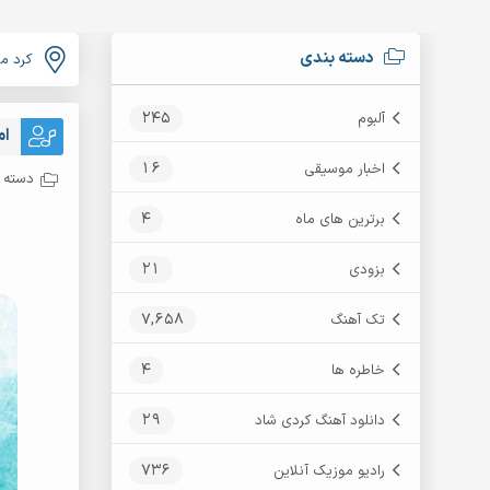
دسته بندی
کرد م
245
آلبوم
ام
16
اخبار موسیقی
دسته ب
4
برترین های ماه
21
بزودی
7,658
تک آهنگ
4
خاطره ها
29
دانلود آهنگ کردی شاد
736
رادیو موزیک آنلاین