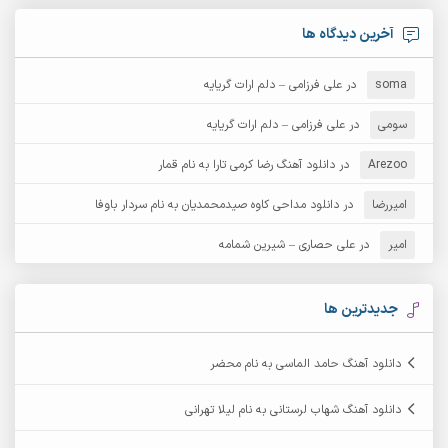
آرش امامی
آرش پایایی
آخرین دیدگاه ها
آرش دی جی 2
آرش زین الدینی
soma
در
علی فرزامی – دلم ارات گریایه
آرش عثمان
آرش غریب
سومی
در
علی فرزامی – دلم ارات گریایه
Arezoo
آرش مبهم
در
دانلود آهنگ رضا کرمی تارا به نام قمار
آرش مستشیری
امیررضا
در
دانلود مداحی کاوه صیدمحمدیان به نام سردار باوفا
آرش مهرابی
آرش نظری
امیر
در
علی حصاری – شیرین شمامه
آرشام
آرکا
آرکاداش
آرمان بیرانوند
جدیدترین ها
آرمان دی ال
آرمان عثمانی
دانلود آهنگ حامد الماسی به نام محضر
آرمان فرامرزی
آرمان نظری
دانلود آهنگ شهاب لرستانی به نام لیلا تهرانی
آرمین ابدالی
آرمین برمایه