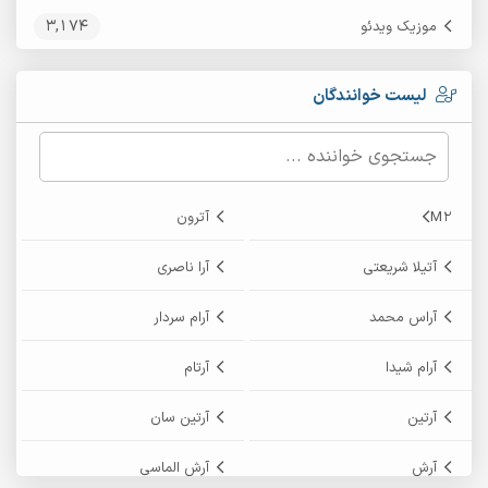
3,174
موزیک ویدئو
لیست خوانندگان
M2
آترون
آتیلا شریعتی
آرا ناصری
آراس محمد
آرام سردار
آرام شیدا
آرتام
آرتین
آرتین سان
آرش
آرش الماسی