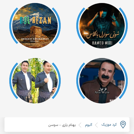
کرد موزیک
آلبوم
بهنام یاری – سوسن