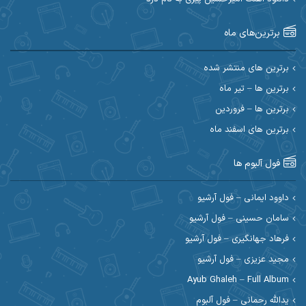
احسان آیینفر
احسان اصغری
برترین‌های ماه
احسان امیدوار
احسان ایوتوندی
احسان حیدری
احسان دریادل
برترین های منتشر شده
برترین ها – تیر ماه
احسان رمضانی
احسان علیانی
برترین ها – فروردین
احسان کریمی
برترین های اسفند ماه
احسان کمری
احسان مرادیان
احمد اسلامی
فول آلبوم ها
احمد بیرانوند
احمد رستمی
داوود ایمانی – فول آرشیو
سامان حسینی – فول آرشیو
احمد صحراییان
احمد مرادیان
فرهاد جهانگیری – فول آرشیو
احمد نازدار
احمد نوریان
مجید عزیزی – فول آرشیو
Ayub Ghaleh – Full Album
احمدرضا امرایی
ادریس
یدالله رحمانی – فول آلبوم