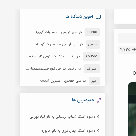
آخرین دیدگاه ها
soma
در
علی فرزامی – دلم ارات گریایه
سومی
در
علی فرزامی – دلم ارات گریایه
7,745
Arezoo
در
دانلود آهنگ رضا کرمی تارا به نام قمار
امیررضا
در
دانلود مداحی کاوه صیدمحمدیان به نام سردار باوفا
D
امیر
در
علی حصاری – شیرین شمامه
جدیدترین ها
دانلود آهنگ شهاب لرستانی به نام لیلا تهرانی
دانلود آهنگ ایمان نوری به نام خاپوره