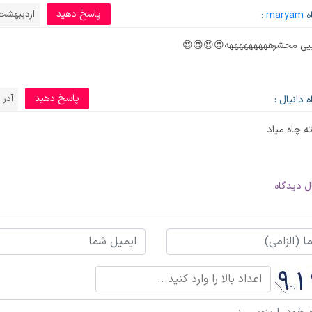
پاسخ دهید
اردیبهشت 5, 97
ه
maryam
:
یییی محشرهههههههههه😍😍😍😍
پاسخ دهید
آذر 12, 1400
 دانیال :
ه چاه میاد
ل دیدگاه