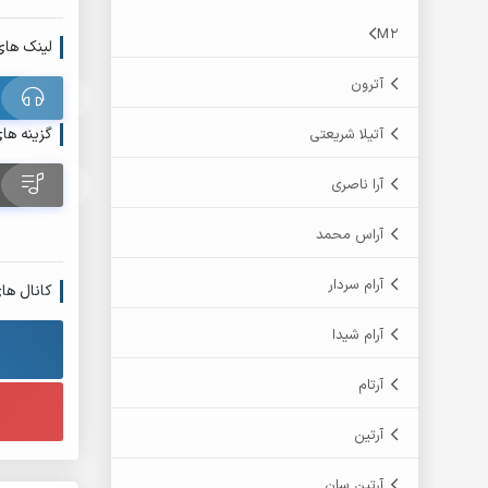
M2
لینک های
آترون
گزینه ها
آتیلا شریعتی
آرا ناصری
آراس محمد
آرام سردار
کانال ها
آرام شیدا
آرتام
آرتین
آرتین سان