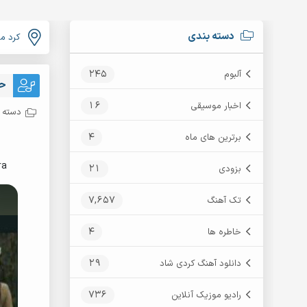
دسته بندی
کرد م
245
آلبوم
حا
16
اخبار موسیقی
دسته ب
4
برترین های ماه
ra
21
بزودی
7,657
تک آهنگ
4
خاطره ها
29
دانلود آهنگ کردی شاد
736
رادیو موزیک آنلاین