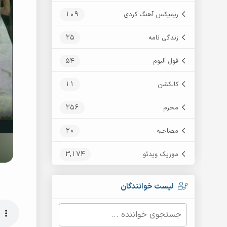
109
ریمیکس آهنگ کردی
25
زندگی نامه
54
فول آلبوم
11
کالکشن
256
محرم
20
مصاحبه
3,174
موزیک ویدئو
لیست خوانندگان