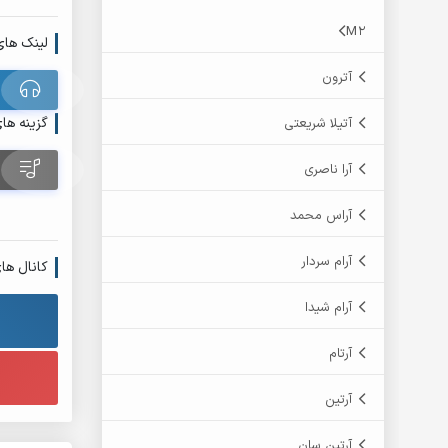
M2
لینک های
آترون
گزینه ها
آتیلا شریعتی
آرا ناصری
آراس محمد
آرام سردار
کانال ها
آرام شیدا
آرتام
آرتین
آرتین سان