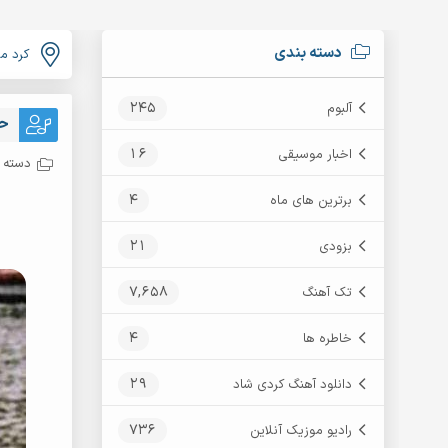
دسته بندی
کرد م
245
آلبوم
حس
16
اخبار موسیقی
دسته ب
4
برترین های ماه
21
بزودی
7,658
تک آهنگ
4
خاطره ها
29
دانلود آهنگ کردی شاد
736
رادیو موزیک آنلاین