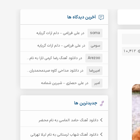
آخرین دیدگاه ها
soma
در
علی فرزامی – دلم ارات گریایه
سومی
در
علی فرزامی – دلم ارات گریایه
10,412
Arezoo
در
دانلود آهنگ رضا کرمی تارا به نام قمار
امیررضا
در
دانلود مداحی کاوه صیدمحمدیان به نام سردار باوفا
امیر
در
علی حصاری – شیرین شمامه
جدیدترین ها
دانلود آهنگ حامد الماسی به نام محضر
دانلود آهنگ شهاب لرستانی به نام لیلا تهرانی