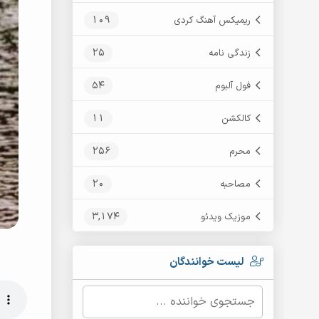
109
ریمیکس آهنگ کردی
25
زندگی نامه
54
فول آلبوم
11
کالکشن
256
محرم
20
مصاحبه
3,174
موزیک ویدئو
لیست خوانندگان