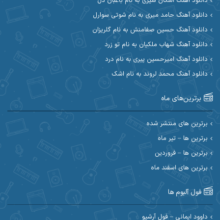
دانلود آهنگ اشکان شیری به نام باغبان دل
آیت احمدنژاد
آیهان
دانلود آهنگ حامد میری به نام شوتی سوارل
دانلود آهنگ حسین صفامنش به نام گلریزان
ابراهیم شمس
ابوالحسن جاویدان
دانلود آهنگ شهاب ملکیان به نام تو زرد
ابی حسینی
احسان آزادی
دانلود آهنگ امیرحسین پیری به نام درد
دانلود آهنگ محمد لروند به نام اشک
احسان آیینفر
احسان اصغری
برترین‌های ماه
احسان امیدوار
احسان ایوتوندی
احسان حیدری
احسان دریادل
برترین های منتشر شده
برترین ها – تیر ماه
احسان رمضانی
احسان علیانی
برترین ها – فروردین
احسان کریمی
برترین های اسفند ماه
احسان کمری
احسان مرادیان
احمد اسلامی
فول آلبوم ها
احمد بیرانوند
احمد رستمی
داوود ایمانی – فول آرشیو