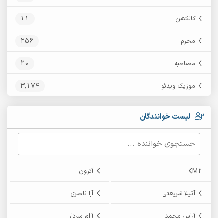
11
کالکشن
256
محرم
20
مصاحبه
3,174
موزیک ویدئو
لیست خوانندگان
M2
آترون
آتیلا شریعتی
آرا ناصری
آراس محمد
آرام سردار