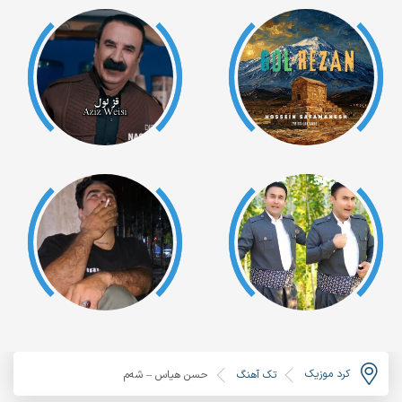
کرد موزیک
تک آهنگ
حسن هیاس – شەم