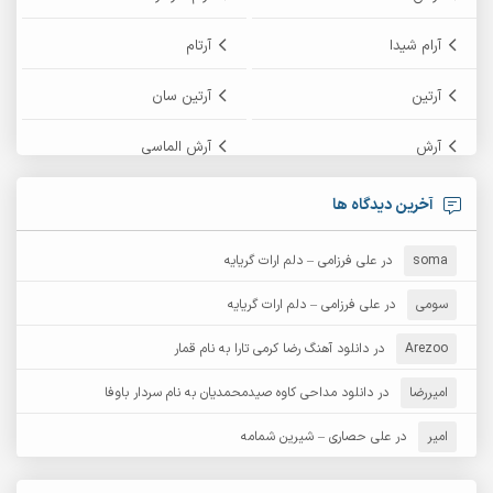
آرام شیدا
آرتام
آرتین
آرتین سان
آرش
آرش الماسی
آرش امامی
آرش پایایی
آخرین دیدگاه ها
آرش دی جی 2
آرش زین الدینی
soma
در
علی فرزامی – دلم ارات گریایه
آرش عثمان
آرش غریب
سومی
در
علی فرزامی – دلم ارات گریایه
Arezoo
آرش مبهم
در
دانلود آهنگ رضا کرمی تارا به نام قمار
آرش مستشیری
امیررضا
در
دانلود مداحی کاوه صیدمحمدیان به نام سردار باوفا
آرش مهرابی
آرش نظری
امیر
در
علی حصاری – شیرین شمامه
آرشام
آرکا