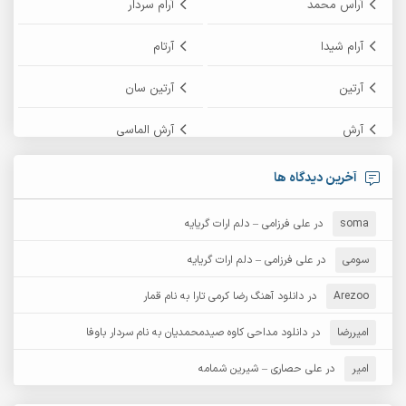
آراس محمد
آرام سردار
آرام شیدا
آرتام
آرتین
آرتین سان
آرش
آرش الماسی
آرش امامی
آرش پایایی
آخرین دیدگاه ها
آرش دی جی 2
آرش زین الدینی
soma
در
علی فرزامی – دلم ارات گریایه
آرش عثمان
آرش غریب
سومی
در
علی فرزامی – دلم ارات گریایه
Arezoo
آرش مبهم
در
دانلود آهنگ رضا کرمی تارا به نام قمار
آرش مستشیری
امیررضا
در
دانلود مداحی کاوه صیدمحمدیان به نام سردار باوفا
آرش مهرابی
آرش نظری
امیر
در
علی حصاری – شیرین شمامه
آرشام
آرکا