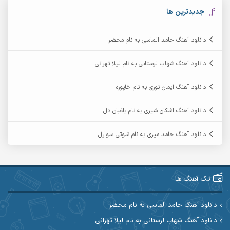
آرکاداش
آرمان بیرانوند
جدیدترین ها
آرمان دی ال
آرمان عثمانی
دانلود آهنگ حامد الماسی به نام محضر
آرمان فرامرزی
آرمان نظری
دانلود آهنگ شهاب لرستانی به نام لیلا تهرانی
آرمین ابدالی
آرمین برمایه
دانلود آهنگ ایمان نوری به نام خاپوره
آرمین حشمتی
آرمین سبزواری
دانلود آهنگ اشکان شیری به نام باغبان دل
آرمین گراوندی
آرمین مرشدی
دانلود آهنگ حامد میری به نام شوتی سوارل
آریا اسماعیلی
آریاس جوان
آرین صیادی
آرین طاهری
تک آهنگ ها
آرین مریدی
آکوان
دانلود آهنگ حامد الماسی به نام محضر
دانلود آهنگ شهاب لرستانی به نام لیلا تهرانی
آوات بوکانی
آوات یگانه