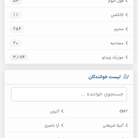
54
فول آلبوم
11
کالکشن
256
محرم
20
مصاحبه
3,174
موزیک ویدئو
لیست خوانندگان
M2
آترون
آتیلا شریعتی
آرا ناصری