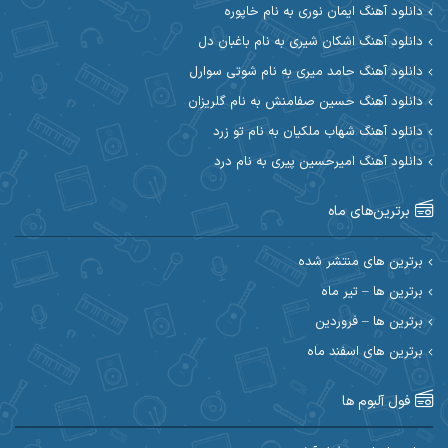
دانلود آهنگ ایمان نوری به نام خاپوره
آیت احمدنژاد
آیهان
دانلود آهنگ اشکان شیری به نام باغبان دل
دانلود آهنگ حامد میری به نام شوتی سوارل
ابراهیم شمس
ابوالحسن جاویدان
دانلود آهنگ حسین صفامنش به نام گلریزان
ابی حسینی
احسان آزادی
دانلود آهنگ شهاب ملکیان به نام تو زرد
دانلود آهنگ امیرحسین پیری به نام درد
احسان آیینفر
احسان اصغری
برترین‌های ماه
احسان امیدوار
احسان ایوتوندی
احسان حیدری
احسان دریادل
برترین های منتشر شده
برترین ها – تیر ماه
احسان رمضانی
احسان علیانی
برترین ها – فروردین
احسان کریمی
برترین های اسفند ماه
احسان کمری
احسان مرادیان
احمد اسلامی
فول آلبوم ها
احمد بیرانوند
احمد رستمی