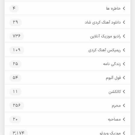
4
خاطره ها
29
دانلود آهنگ کردی شاد
736
رادیو موزیک آنلاین
109
ریمیکس آهنگ کردی
25
زندگی نامه
54
فول آلبوم
11
کالکشن
256
محرم
20
مصاحبه
3,174
موزیک ویدئو