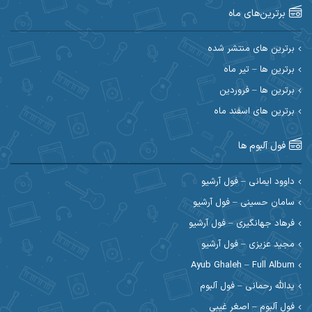
برترین‌های ماه
احسان امیدوار
احسان ایوتوندی
احسان حیدری
احسان دریادل
برترین های منتشر شده
برترین ها – تیر ماه
احسان رمضانی
احسان علیانی
برترین ها – فروردین
احسان کریمی
برترین های اسفند ماه
احسان کمری
احسان مرادیان
احمد اسلامی
فول آلبوم ها
احمد بیرانوند
احمد رستمی
داوود ایمانی – فول آرشیو
سامان حسینی – فول آرشیو
احمد صحراییان
احمد مرادیان
فرهاد جهانگیری – فول آرشیو
احمد نازدار
احمد نوریان
مجید عزیزی – فول آرشیو
Ayub Ghaleh – Full Album
احمدرضا امرایی
ادریس
یدالله رحمانی – فول آلبوم
ارسلان منصوری
ارسی بند
فول آلبوم – اصغر غیبی