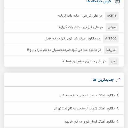
آخرین دیدگاه ها
آرش دی جی 2
آرش زین الدینی
soma
در
علی فرزامی – دلم ارات گریایه
آرش عثمان
آرش غریب
سومی
در
علی فرزامی – دلم ارات گریایه
Arezoo
آرش مبهم
در
دانلود آهنگ رضا کرمی تارا به نام قمار
آرش مستشیری
امیررضا
در
دانلود مداحی کاوه صیدمحمدیان به نام سردار باوفا
آرش مهرابی
آرش نظری
امیر
در
علی حصاری – شیرین شمامه
آرشام
آرکا
آرکاداش
آرمان بیرانوند
جدیدترین ها
آرمان دی ال
آرمان عثمانی
دانلود آهنگ حامد الماسی به نام محضر
آرمان فرامرزی
آرمان نظری
دانلود آهنگ شهاب لرستانی به نام لیلا تهرانی
آرمین ابدالی
آرمین برمایه
دانلود آهنگ ایمان نوری به نام خاپوره