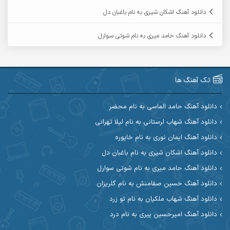
آرمین حشمتی
آرمین سبزواری
دانلود آهنگ اشکان شیری به نام باغبان دل
آرمین گراوندی
آرمین مرشدی
دانلود آهنگ حامد میری به نام شوتی سوارل
آریا اسماعیلی
آریاس جوان
آرین صیادی
آرین طاهری
تک آهنگ ها
آرین مریدی
آکوان
دانلود آهنگ حامد الماسی به نام محضر
دانلود آهنگ شهاب لرستانی به نام لیلا تهرانی
آوات بوکانی
آوات یگانه
دانلود آهنگ ایمان نوری به نام خاپوره
آیت احمدنژاد
آیهان
دانلود آهنگ اشکان شیری به نام باغبان دل
دانلود آهنگ حامد میری به نام شوتی سوارل
ابراهیم شمس
ابوالحسن جاویدان
دانلود آهنگ حسین صفامنش به نام گلریزان
ابی حسینی
احسان آزادی
دانلود آهنگ شهاب ملکیان به نام تو زرد
دانلود آهنگ امیرحسین پیری به نام درد
احسان آیینفر
احسان اصغری