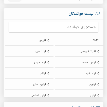
لیست خوانندگان
M2
آترون
آتیلا شریعتی
آرا ناصری
آراس محمد
آرام سردار
آرام شیدا
آرتام
آرتین
آرتین سان
آرش
آرش الماسی
آرش امامی
آرش پایایی