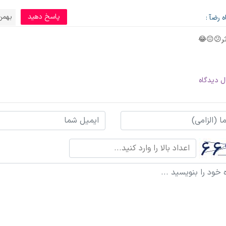
پاسخ دهید
بهمن 5, 0
 رضآ :
ثر😕😐😂
ل دیدگاه