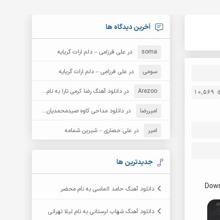
آخرین دیدگاه ها
soma
در
علی فرزامی – دلم ارات گریایه
سومی
در
علی فرزامی – دلم ارات گریایه
Arezoo
در
دانلود آهنگ رضا کرمی تارا به نام قمار
10,569
امیررضا
در
دانلود مداحی کاوه صیدمحمدیان به نام سردار باوفا
امیر
در
علی حصاری – شیرین شمامه
جدیدترین ها
Down
دانلود آهنگ حامد الماسی به نام محضر
دانلود آهنگ شهاب لرستانی به نام لیلا تهرانی