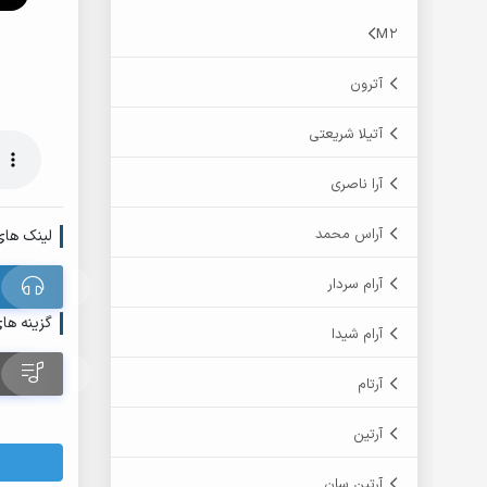
M2
آترون
آتیلا شریعتی
آرا ناصری
آراس محمد
لینک های
آرام سردار
گزینه ها
آرام شیدا
آرتام
آرتین
آرتین سان