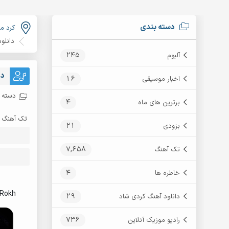
دسته بندی
کرد م
دانلو
245
آلبوم
دا
16
اخبار موسیقی
دسته ب
4
برترین های ماه
تک آهنگ
21
بزودی
7,658
تک آهنگ
4
خاطره ها
 Rokh
29
دانلود آهنگ کردی شاد
736
رادیو موزیک آنلاین