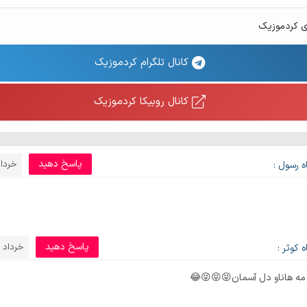
ی کردموزیک
کانال تلگرام کردموزیک
کانال روبیکا کردموزیک
پاسخ دهید
خرداد 7, 0
 رسول :
پاسخ دهید
خرداد 14, 1400
 کوثر :
مه هاناو دل آسمان😝😝😝😂