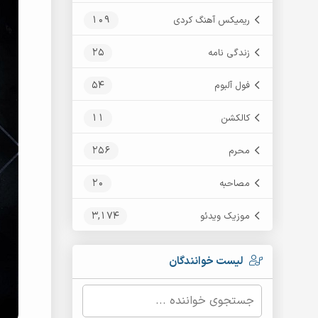
109
ریمیکس آهنگ کردی
25
زندگی نامه
54
فول آلبوم
11
کالکشن
256
محرم
20
مصاحبه
3,174
موزیک ویدئو
لیست خوانندگان