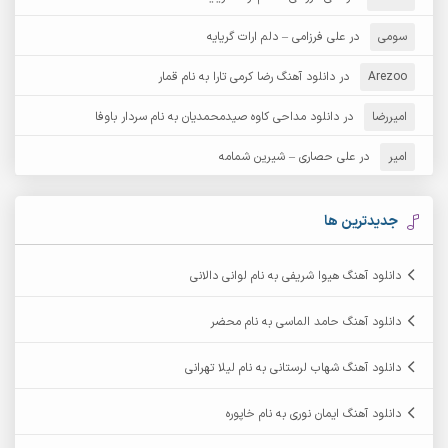
آرش عثمان
آرش غریب
سومی
در
علی فرزامی – دلم ارات گریایه
Arezoo
آرش مبهم
در
دانلود آهنگ رضا کرمی تارا به نام قمار
آرش مستشیری
امیررضا
در
دانلود مداحی کاوه صیدمحمدیان به نام سردار باوفا
آرش مهرابی
آرش نظری
امیر
در
علی حصاری – شیرین شمامه
آرشام
آرکا
آرکاداش
آرمان بیرانوند
جدیدترین ها
آرمان دی ال
آرمان عثمانی
دانلود آهنگ هیوا شریفی به نام لوانی دالانی
آرمان فرامرزی
آرمان نظری
دانلود آهنگ حامد الماسی به نام محضر
آرمین ابدالی
آرمین برمایه
دانلود آهنگ شهاب لرستانی به نام لیلا تهرانی
آرمین حشمتی
آرمین سبزواری
دانلود آهنگ ایمان نوری به نام خاپوره
آرمین گراوندی
آرمین مرشدی