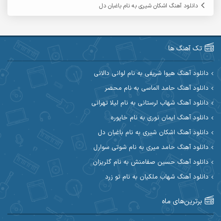
دانلود آهنگ اشکان شیری به نام باغبان دل
آریا اسماعیلی
آریاس جوان
آرین صیادی
آرین طاهری
تک آهنگ ها
آرین مریدی
آکوان
دانلود آهنگ هیوا شریفی به نام لوانی دالانی
دانلود آهنگ حامد الماسی به نام محضر
آوات بوکانی
آوات یگانه
دانلود آهنگ شهاب لرستانی به نام لیلا تهرانی
آیت احمدنژاد
آیهان
دانلود آهنگ ایمان نوری به نام خاپوره
دانلود آهنگ اشکان شیری به نام باغبان دل
ابراهیم شمس
ابوالحسن جاویدان
دانلود آهنگ حامد میری به نام شوتی سوارل
ابی حسینی
احسان آزادی
دانلود آهنگ حسین صفامنش به نام گلریزان
دانلود آهنگ شهاب ملکیان به نام تو زرد
احسان آیینفر
احسان اصغری
برترین‌های ماه
احسان امیدوار
احسان ایوتوندی