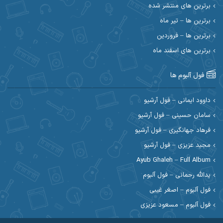
احسان حیدری
احسان دریادل
برترین های منتشر شده
برترین ها – تیر ماه
احسان رمضانی
احسان علیانی
برترین ها – فروردین
احسان کریمی
برترین های اسفند ماه
احسان کمری
احسان مرادیان
احمد اسلامی
فول آلبوم ها
احمد بیرانوند
احمد رستمی
داوود ایمانی – فول آرشیو
سامان حسینی – فول آرشیو
احمد صحراییان
احمد مرادیان
فرهاد جهانگیری – فول آرشیو
احمد نازدار
احمد نوریان
مجید عزیزی – فول آرشیو
Ayub Ghaleh – Full Album
احمدرضا امرایی
ادریس
یدالله رحمانی – فول آلبوم
ارسلان منصوری
ارسی بند
فول آلبوم – اصغر غیبی
فول آلبوم – مسعود عزیزی
اسماعیل منتی
اسی ظهرابی