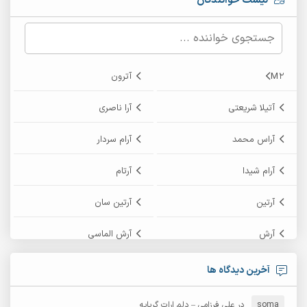
لیست خوانندگان
M2
آترون
آتیلا شریعتی
آرا ناصری
آراس محمد
آرام سردار
آرام شیدا
آرتام
آرتین
آرتین سان
آرش
آرش الماسی
آرش امامی
آرش پایایی
آخرین دیدگاه ها
آرش دی جی 2
آرش زین الدینی
soma
در
علی فرزامی – دلم ارات گریایه