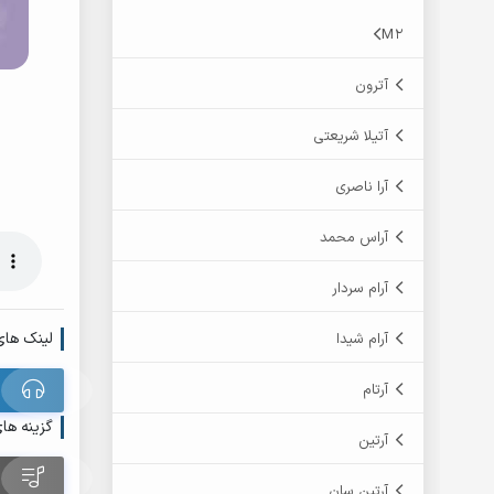
M2
آترون
آتیلا شریعتی
آرا ناصری
آراس محمد
آرام سردار
لینک های
آرام شیدا
آرتام
گزینه ها
آرتین
آرتین سان