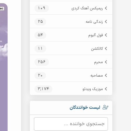
109
ریمیکس آهنگ کردی
25
زندگی نامه
54
فول آلبوم
11
کالکشن
256
محرم
20
مصاحبه
3,174
موزیک ویدئو
لیست خوانندگان