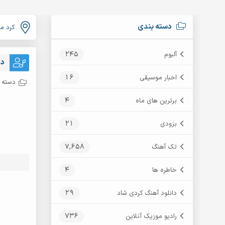
دسته بندی
کرد م
245
آلبوم
دا
16
اخبار موسیقی
دسته ب
4
برترین های ماه
21
بزودی
7,658
تک آهنگ
4
خاطره ها
29
دانلود آهنگ کردی شاد
736
رادیو موزیک آنلاین