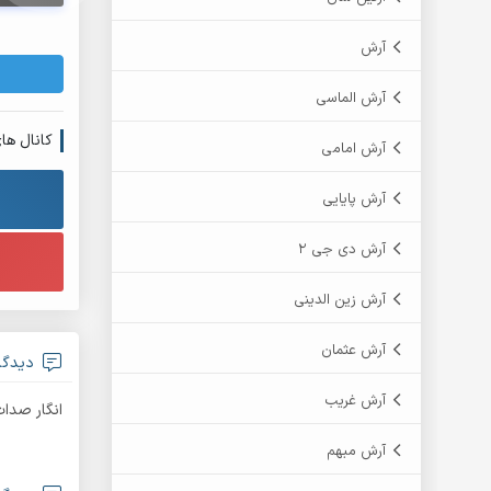
آرش
آرش الماسی
کانال ها
آرش امامی
آرش پایایی
آرش دی جی 2
آرش زین الدینی
آرش عثمان
دیدگاه
آرش غریب
انگار صدات
آرش مبهم