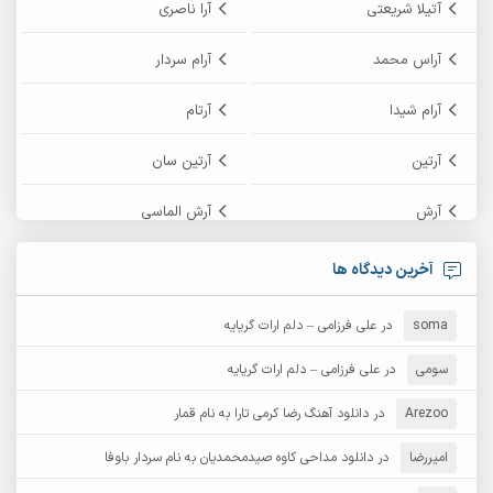
آتیلا شریعتی
آرا ناصری
آراس محمد
آرام سردار
آرام شیدا
آرتام
آرتین
آرتین سان
آرش
آرش الماسی
آرش امامی
آرش پایایی
آخرین دیدگاه ها
آرش دی جی 2
آرش زین الدینی
soma
در
علی فرزامی – دلم ارات گریایه
آرش عثمان
آرش غریب
سومی
در
علی فرزامی – دلم ارات گریایه
Arezoo
آرش مبهم
در
دانلود آهنگ رضا کرمی تارا به نام قمار
آرش مستشیری
امیررضا
در
دانلود مداحی کاوه صیدمحمدیان به نام سردار باوفا
آرش مهرابی
آرش نظری