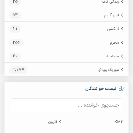
25
زندگی نامه
54
فول آلبوم
11
کالکشن
256
محرم
20
مصاحبه
3,174
موزیک ویدئو
لیست خوانندگان
M2
آترون