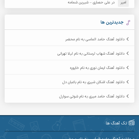
امیر
در
علی حصاری – شیرین شمامه
آرشام
آرکا
آرکاداش
آرمان بیرانوند
جدیدترین ها
آرمان دی ال
آرمان عثمانی
دانلود آهنگ حامد الماسی به نام محضر
آرمان فرامرزی
آرمان نظری
دانلود آهنگ شهاب لرستانی به نام لیلا تهرانی
آرمین ابدالی
آرمین برمایه
دانلود آهنگ ایمان نوری به نام خاپوره
آرمین حشمتی
آرمین سبزواری
دانلود آهنگ اشکان شیری به نام باغبان دل
آرمین گراوندی
آرمین مرشدی
دانلود آهنگ حامد میری به نام شوتی سوارل
آریا اسماعیلی
آریاس جوان
آرین صیادی
آرین طاهری
تک آهنگ ها
آرین مریدی
آکوان