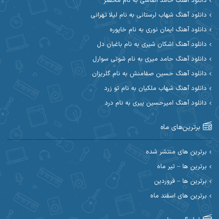
دانلود آهنگ حامد الماسی به نام محضر
دانلود آهنگ شهاب لرستانی به نام لیلا تهرانی
آوات بوکانی
آوات یگانه
دانلود آهنگ ایمان نوری به نام خاپوره
آیت احمدنژاد
آیهان
دانلود آهنگ اشکان شیری به نام باغبان دل
دانلود آهنگ حامد میری به نام شوتی سوارل
ابراهیم شمس
ابوالحسن جاویدان
دانلود آهنگ حسین صفامنش به نام گلریزان
ابی حسینی
احسان آزادی
دانلود آهنگ شهاب ملکیان به نام تو زرد
دانلود آهنگ امیرحسین پیری به نام درد
احسان آیینفر
احسان اصغری
برترین‌های ماه
احسان امیدوار
احسان ایوتوندی
احسان حیدری
احسان دریادل
برترین های منتشر شده
برترین ها – تیر ماه
احسان رمضانی
احسان علیانی
برترین ها – فروردین
احسان کریمی
برترین های اسفند ماه
احسان کمری
احسان مرادیان
احمد اسلامی