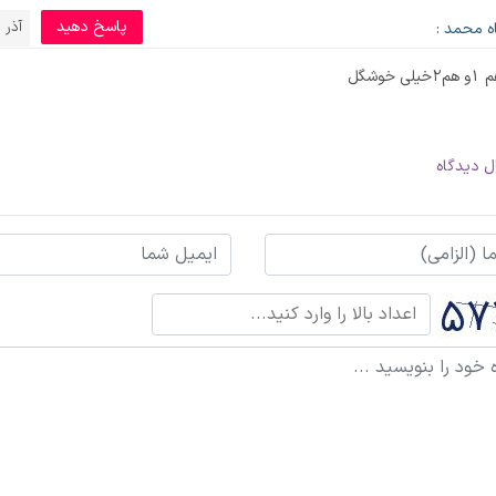
پاسخ دهید
آذر 13, 1400
ه محمد :
خوشگل
ل دیدگاه