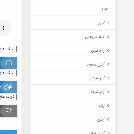
M2
آترون
آتیلا شریعتی
لینک های
آرا ناصری
آراس محمد
لینک های
آرام سردار
د
آرام شیدا
گزینه ها
آرتام
آرتین
آرتین سان