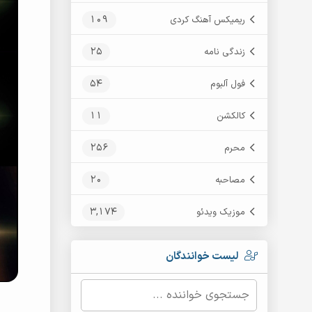
109
ریمیکس آهنگ کردی
25
زندگی نامه
54
فول آلبوم
11
کالکشن
256
محرم
20
مصاحبه
3,174
موزیک ویدئو
لیست خوانندگان