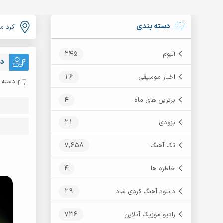
دسته بندی
کرد م
245
آلبوم
دا
16
اخبار موسیقی
دسته ب
4
برترین های ماه
21
بزودی
7,658
تک آهنگ
4
خاطره ها
29
دانلود آهنگ کردی شاد
736
رادیو موزیک آنلاین