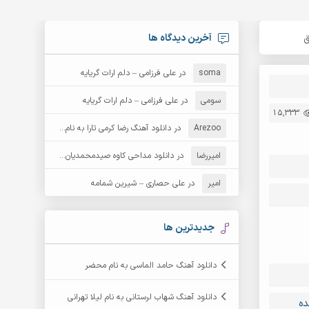
آخرین دیدگاه ها
ق
soma
در
علی فرزامی – دلم ارات گریایه
سومی
در
علی فرزامی – دلم ارات گریایه
15,333
Arezoo
در
دانلود آهنگ رضا کرمی تارا به نام قمار
امیررضا
در
دانلود مداحی کاوه صیدمحمدیان به نام سردار باوفا
امیر
در
علی حصاری – شیرین شمامه
جدیدترین ها
دانلود آهنگ حامد الماسی به نام محضر
دانلود آهنگ شهاب لرستانی به نام لیلا تهرانی
ده