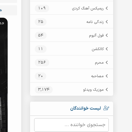
109
ریمیکس آهنگ کردی
ه
25
زندگی نامه
54
فول آلبوم
11
کالکشن
256
محرم
20
مصاحبه
3,174
موزیک ویدئو
لیست خوانندگان