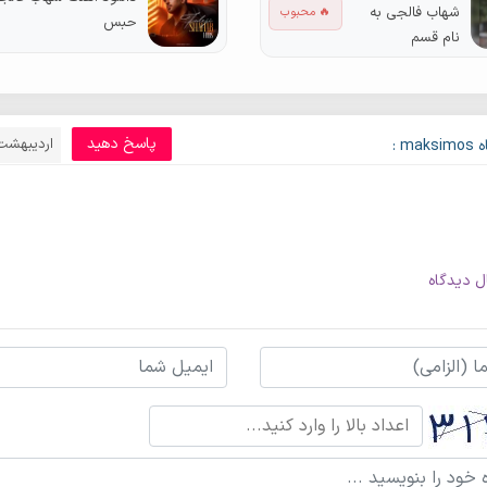
شهاب فالجی به
🔥 محبوب
حبس
نام قسم
پاسخ دهید
اردیبهشت 2, 00
ma :
ل دیدگاه