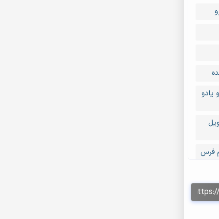
و
ده
 یادو
ویل
م فرس
ده
 یادو