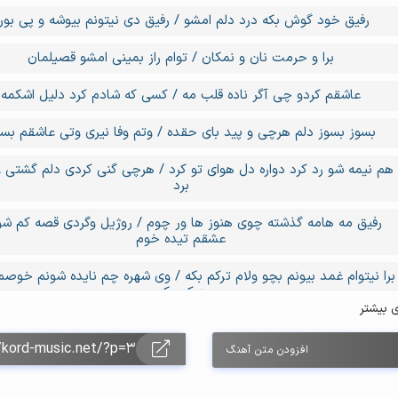
رفیق خود گوش بکه درد دلم امشو / رفیق دی نیتونم بیوشه و پی بور
برا و حرمت نان و نمکان / توام راز بمینی امشو قصیلمان
عاشقم کردو چی آگر ناده قلب مه / کسی که شادم کرد دلیل اشکمه
بسوز بسوز دلم هرچی و پید بای حقده / وتم وفا نیری وتی عاشقم بس
هم نیمه شو رد کرد دواره دل هوای تو کرد / هرچی گنی کردی دلم گشتی و
برد
رفیق مه هامه گذشته چوی هنوز ها ور چوم / روژیل وگردی قصه کم ش
عشقم تیده خوم
برا نیتوام غمد بیونم بچو ولام ترکم بکه / وی شهره چم نایده شونم خوص
درکم بکه
ی بیشتر
بسوز بسوز دلم هرچی و پید بای حقده / وتم وفا نیری وتی عاشقم بس
افزودن متن آهنگ
هم نیمه شو رد کرد دواره دل هوای تو کرد / هرچی گنی کردی دلم گشتی و
برد