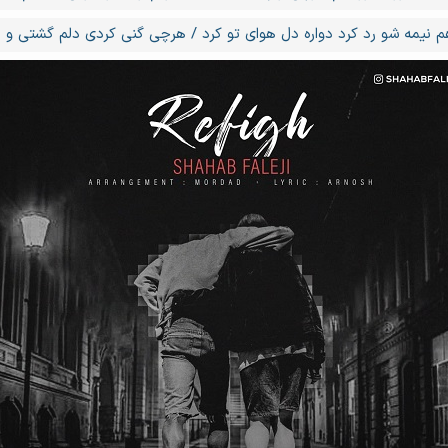
م نیمه شو رد کرد دواره دل هوای تو کرد / هرچی گنی کردی دلم گشتی و ی