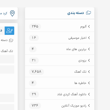
دسته بندی
کرد م
245
آلبوم
دا
16
اخبار موسیقی
دسته ب
4
برترین های ماه
تک آهنگ
21
بزودی
7,658
تک آهنگ
4
خاطره ها
29
دانلود آهنگ کردی شاد
736
رادیو موزیک آنلاین