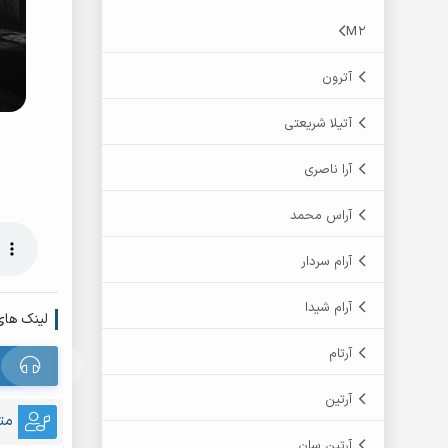
M2
آترون
آتیلا شریعتی
آرا ناصری
آراس محمد
آرام سردار
آرام شیدا
لینک های
آرتام
آرتین
مت
آرتین سان