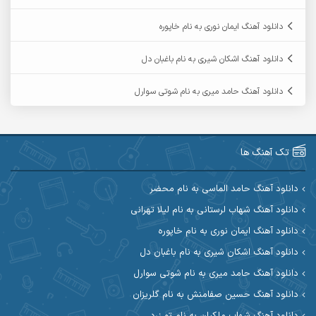
آرمین ابدالی
آرمین برمایه
دانلود آهنگ ایمان نوری به نام خاپوره
آرمین حشمتی
آرمین سبزواری
دانلود آهنگ اشکان شیری به نام باغبان دل
آرمین گراوندی
آرمین مرشدی
دانلود آهنگ حامد میری به نام شوتی سوارل
آریا اسماعیلی
آریاس جوان
آرین صیادی
آرین طاهری
تک آهنگ ها
آرین مریدی
آکوان
دانلود آهنگ حامد الماسی به نام محضر
دانلود آهنگ شهاب لرستانی به نام لیلا تهرانی
آوات بوکانی
آوات یگانه
دانلود آهنگ ایمان نوری به نام خاپوره
آیت احمدنژاد
آیهان
دانلود آهنگ اشکان شیری به نام باغبان دل
دانلود آهنگ حامد میری به نام شوتی سوارل
ابراهیم شمس
ابوالحسن جاویدان
دانلود آهنگ حسین صفامنش به نام گلریزان
ابی حسینی
احسان آزادی
دانلود آهنگ شهاب ملکیان به نام تو زرد