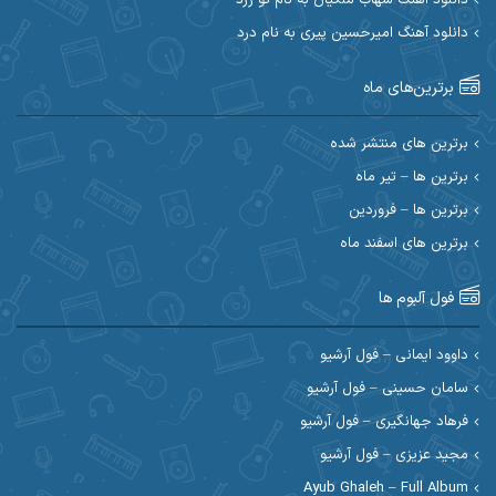
دانلود آهنگ امیرحسین پیری به نام درد
احسان آیینفر
احسان اصغری
برترین‌های ماه
احسان امیدوار
احسان ایوتوندی
احسان حیدری
احسان دریادل
برترین های منتشر شده
برترین ها – تیر ماه
احسان رمضانی
احسان علیانی
برترین ها – فروردین
احسان کریمی
برترین های اسفند ماه
احسان کمری
احسان مرادیان
احمد اسلامی
فول آلبوم ها
احمد بیرانوند
احمد رستمی
داوود ایمانی – فول آرشیو
سامان حسینی – فول آرشیو
احمد صحراییان
احمد مرادیان
فرهاد جهانگیری – فول آرشیو
احمد نازدار
احمد نوریان
مجید عزیزی – فول آرشیو
Ayub Ghaleh – Full Album