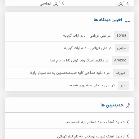
آرش
آرش الماسی
آرش امامی
آرش پایایی
آخرین دیدگاه ها
آرش دی جی 2
آرش زین الدینی
soma
در
علی فرزامی – دلم ارات گریایه
آرش عثمان
آرش غریب
سومی
در
علی فرزامی – دلم ارات گریایه
Arezoo
آرش مبهم
در
دانلود آهنگ رضا کرمی تارا به نام قمار
آرش مستشیری
امیررضا
در
دانلود مداحی کاوه صیدمحمدیان به نام سردار باوفا
آرش مهرابی
آرش نظری
امیر
در
علی حصاری – شیرین شمامه
آرشام
آرکا
آرکاداش
آرمان بیرانوند
جدیدترین ها
آرمان دی ال
آرمان عثمانی
دانلود آهنگ حامد الماسی به نام محضر
آرمان فرامرزی
آرمان نظری
دانلود آهنگ شهاب لرستانی به نام لیلا تهرانی