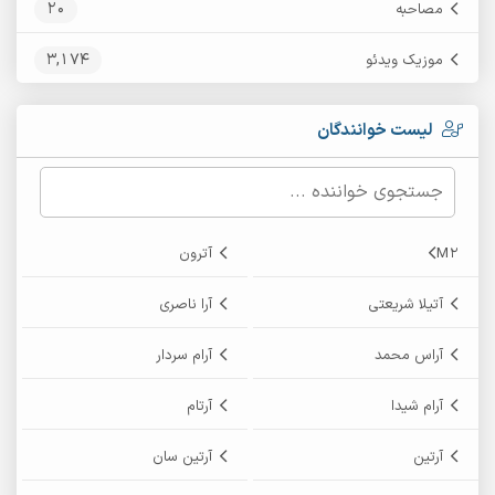
20
مصاحبه
3,174
موزیک ویدئو
لیست خوانندگان
M2
آترون
آتیلا شریعتی
آرا ناصری
آراس محمد
آرام سردار
آرام شیدا
آرتام
آرتین
آرتین سان