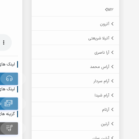
M2
آترون
آتیلا شریعتی
آرا ناصری
لینک های
آراس محمد
آرام سردار
لینک های
آرام شیدا
د
آرتام
گزینه ها
آرتین
آرتین سان