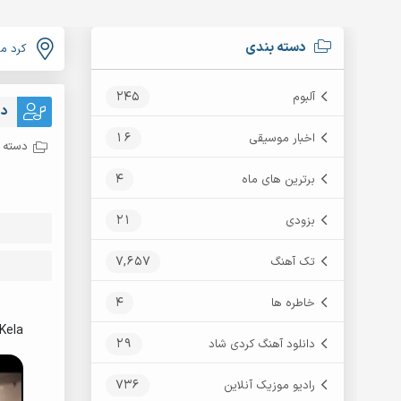
دسته بندی
کرد م
245
آلبوم
دا
16
اخبار موسیقی
دسته ب
4
برترین های ماه
21
بزودی
7,657
تک آهنگ
4
خاطره ها
Kela
29
دانلود آهنگ کردی شاد
736
رادیو موزیک آنلاین