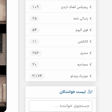
109
ریمیکس آهنگ کردی
25
زندگی نامه
54
فول آلبوم
11
کالکشن
256
محرم
20
مصاحبه
3,174
موزیک ویدئو
لیست خوانندگان