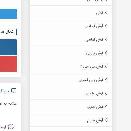
آرش
آرش الماسی
کانال ها
آرش امامی
آرش پایایی
آرش دی جی 2
آرش زین الدینی
دیدگا
آرش عثمان
علاقه به ا
آرش غریب
آرش مبهم
ارسا