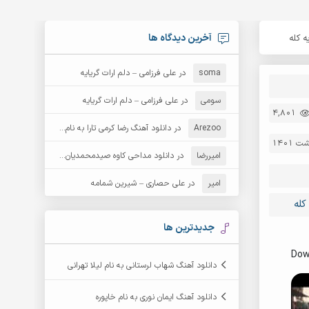
آخرین دیدگاه ها
 کله
soma
در
علی فرزامی – دلم ارات گریایه
سومی
در
علی فرزامی – دلم ارات گریایه
4,801
Arezoo
در
دانلود آهنگ رضا کرمی تارا به نام قمار
امیررضا
در
دانلود مداحی کاوه صیدمحمدیان به نام سردار باوفا
امیر
در
علی حصاری – شیرین شمامه
کله
جدیدترین ها
Dow
دانلود آهنگ شهاب لرستانی به نام لیلا تهرانی
دانلود آهنگ ایمان نوری به نام خاپوره