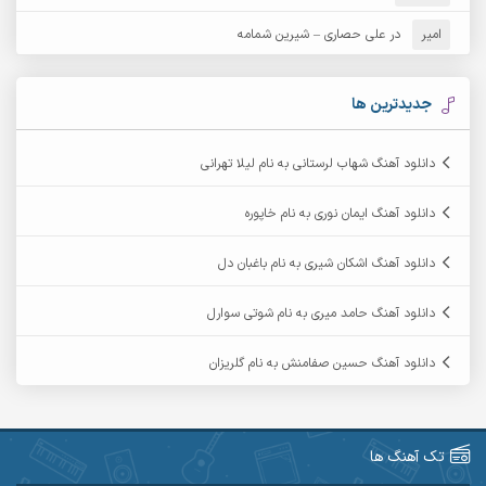
امیر
در
علی حصاری – شیرین شمامه
آرشام
آرکا
آرکاداش
آرمان بیرانوند
جدیدترین ها
آرمان دی ال
آرمان عثمانی
دانلود آهنگ شهاب لرستانی به نام لیلا تهرانی
آرمان فرامرزی
آرمان نظری
دانلود آهنگ ایمان نوری به نام خاپوره
آرمین ابدالی
آرمین برمایه
دانلود آهنگ اشکان شیری به نام باغبان دل
آرمین حشمتی
آرمین سبزواری
دانلود آهنگ حامد میری به نام شوتی سوارل
آرمین گراوندی
آرمین مرشدی
دانلود آهنگ حسین صفامنش به نام گلریزان
آریا اسماعیلی
آریاس جوان
آرین صیادی
آرین طاهری
تک آهنگ ها