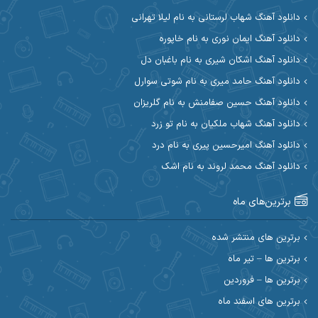
آرین مریدی
آکوان
دانلود آهنگ شهاب لرستانی به نام لیلا تهرانی
دانلود آهنگ ایمان نوری به نام خاپوره
آوات بوکانی
آوات یگانه
دانلود آهنگ اشکان شیری به نام باغبان دل
آیت احمدنژاد
آیهان
دانلود آهنگ حامد میری به نام شوتی سوارل
دانلود آهنگ حسین صفامنش به نام گلریزان
ابراهیم شمس
ابوالحسن جاویدان
دانلود آهنگ شهاب ملکیان به نام تو زرد
ابی حسینی
احسان آزادی
دانلود آهنگ امیرحسین پیری به نام درد
دانلود آهنگ محمد لروند به نام اشک
احسان آیینفر
احسان اصغری
برترین‌های ماه
احسان امیدوار
احسان ایوتوندی
احسان حیدری
احسان دریادل
برترین های منتشر شده
برترین ها – تیر ماه
احسان رمضانی
احسان علیانی
برترین ها – فروردین
احسان کریمی
برترین های اسفند ماه
احسان کمری