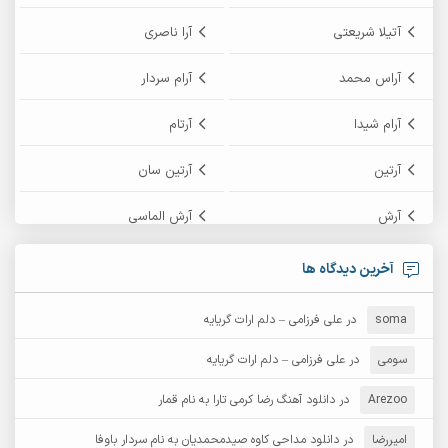
آتیلا شریعتی
آرا ناصری
آراس محمد
آرام سردار
آرام شیدا
آرتام
آرتین
آرتین سان
آرش
آرش الماسی
آرش امامی
آرش پایایی
آخرین دیدگاه ها
آرش دی جی 2
آرش زین الدینی
soma
در
علی فرزامی – دلم ارات گریایه
آرش عثمان
آرش غریب
سومی
در
علی فرزامی – دلم ارات گریایه
Arezoo
آرش مبهم
در
دانلود آهنگ رضا کرمی تارا به نام قمار
آرش مستشیری
امیررضا
در
دانلود مداحی کاوه صیدمحمدیان به نام سردار باوفا
آرش مهرابی
آرش نظری