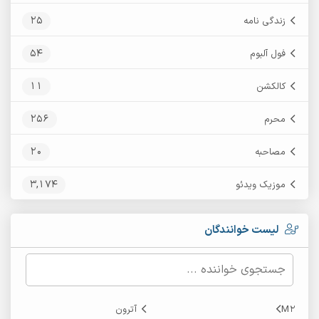
25
زندگی نامه
54
فول آلبوم
11
کالکشن
256
محرم
20
مصاحبه
3,174
موزیک ویدئو
لیست خوانندگان
M2
آترون