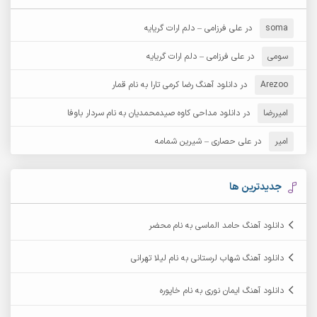
آرش دی جی 2
آرش زین الدینی
soma
در
علی فرزامی – دلم ارات گریایه
آرش عثمان
آرش غریب
سومی
در
علی فرزامی – دلم ارات گریایه
Arezoo
آرش مبهم
در
دانلود آهنگ رضا کرمی تارا به نام قمار
آرش مستشیری
امیررضا
در
دانلود مداحی کاوه صیدمحمدیان به نام سردار باوفا
آرش مهرابی
آرش نظری
امیر
در
علی حصاری – شیرین شمامه
آرشام
آرکا
آرکاداش
آرمان بیرانوند
جدیدترین ها
آرمان دی ال
آرمان عثمانی
دانلود آهنگ حامد الماسی به نام محضر
آرمان فرامرزی
آرمان نظری
دانلود آهنگ شهاب لرستانی به نام لیلا تهرانی
آرمین ابدالی
آرمین برمایه
دانلود آهنگ ایمان نوری به نام خاپوره
آرمین حشمتی
آرمین سبزواری