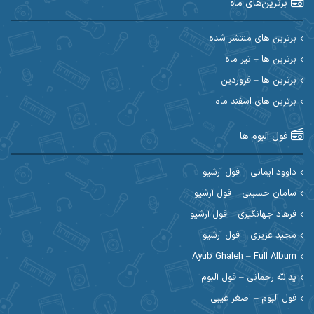
برترین‌های ماه
احسان امیدوار
احسان ایوتوندی
احسان حیدری
احسان دریادل
برترین های منتشر شده
برترین ها – تیر ماه
احسان رمضانی
احسان علیانی
برترین ها – فروردین
احسان کریمی
برترین های اسفند ماه
احسان کمری
احسان مرادیان
احمد اسلامی
فول آلبوم ها
احمد بیرانوند
احمد رستمی
داوود ایمانی – فول آرشیو
سامان حسینی – فول آرشیو
احمد صحراییان
احمد مرادیان
فرهاد جهانگیری – فول آرشیو
احمد نازدار
احمد نوریان
مجید عزیزی – فول آرشیو
Ayub Ghaleh – Full Album
احمدرضا امرایی
ادریس
یدالله رحمانی – فول آلبوم
ارسلان منصوری
ارسی بند
فول آلبوم – اصغر غیبی