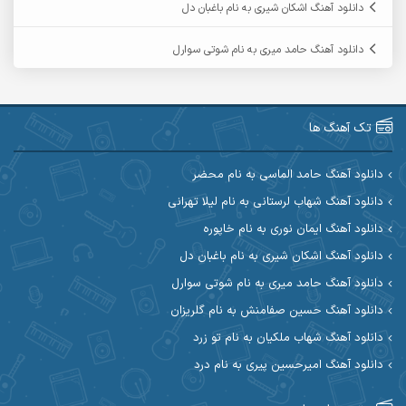
دانلود آهنگ اشکان شیری به نام باغبان دل
آرمین گراوندی
آرمین مرشدی
دانلود آهنگ حامد میری به نام شوتی سوارل
آریا اسماعیلی
آریاس جوان
آرین صیادی
آرین طاهری
تک آهنگ ها
آرین مریدی
آکوان
دانلود آهنگ حامد الماسی به نام محضر
دانلود آهنگ شهاب لرستانی به نام لیلا تهرانی
آوات بوکانی
آوات یگانه
دانلود آهنگ ایمان نوری به نام خاپوره
آیت احمدنژاد
آیهان
دانلود آهنگ اشکان شیری به نام باغبان دل
دانلود آهنگ حامد میری به نام شوتی سوارل
ابراهیم شمس
ابوالحسن جاویدان
دانلود آهنگ حسین صفامنش به نام گلریزان
ابی حسینی
احسان آزادی
دانلود آهنگ شهاب ملکیان به نام تو زرد
دانلود آهنگ امیرحسین پیری به نام درد
احسان آیینفر
احسان اصغری