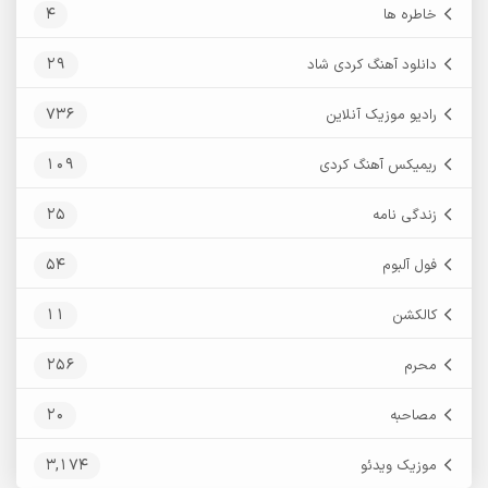
4
خاطره ها
29
دانلود آهنگ کردی شاد
736
رادیو موزیک آنلاین
109
ریمیکس آهنگ کردی
25
زندگی نامه
54
فول آلبوم
11
کالکشن
256
محرم
20
مصاحبه
3,174
موزیک ویدئو