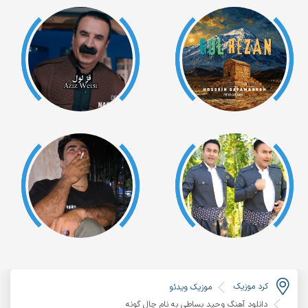
کرد موزیک
موزیک ویدئو
دانلود آهنگ وحید بساطی به نام چال گونه