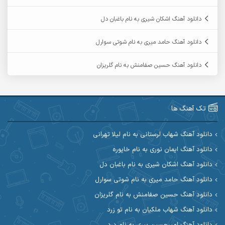
آرمین ابدالی
آرمین برمایه
دانلود آهنگ اشکان شیری به نام باغبان دل
آرمین حشمتی
آرمین سبزواری
دانلود آهنگ حامد میری به نام شوتی سوارل
آرمین گراوندی
آرمین مرشدی
دانلود آهنگ حسین صفامنش به نام گلریزان
آریا اسماعیلی
آریاس جوان
آرین صیادی
آرین طاهری
تک آهنگ ها
آرین مریدی
آکوان
دانلود آهنگ شهاب لرستانی به نام لیلا تهرانی
دانلود آهنگ ایمان نوری به نام خاپوره
آوات بوکانی
آوات یگانه
دانلود آهنگ اشکان شیری به نام باغبان دل
آیت احمدنژاد
آیهان
دانلود آهنگ حامد میری به نام شوتی سوارل
دانلود آهنگ حسین صفامنش به نام گلریزان
ابراهیم شمس
ابوالحسن جاویدان
دانلود آهنگ شهاب ملکیان به نام تو زرد
ابی حسینی
احسان آزادی
دانلود آهنگ امیرحسین پیری به نام درد