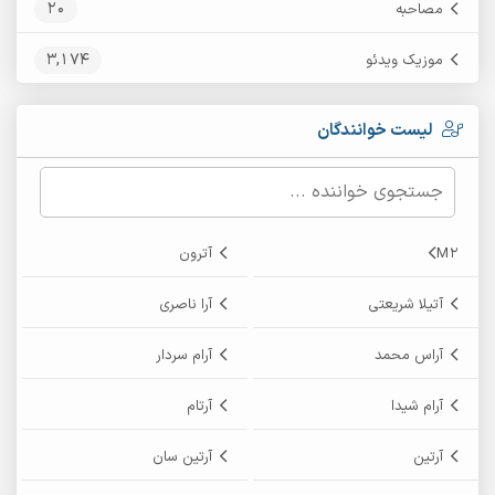
20
مصاحبه
3,174
موزیک ویدئو
لیست خوانندگان
M2
آترون
آتیلا شریعتی
آرا ناصری
آراس محمد
آرام سردار
آرام شیدا
آرتام
آرتین
آرتین سان