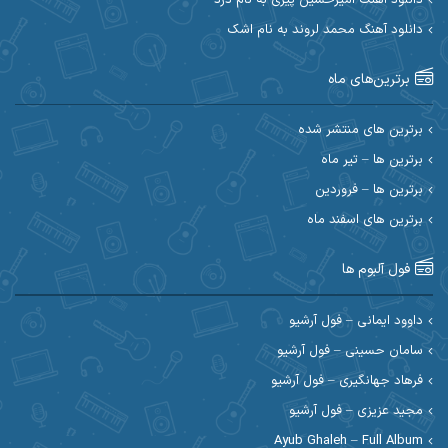
دانلود آهنگ محمد لروند به نام اشک
احسان آیینفر
احسان اصغری
برترین‌های ماه
احسان امیدوار
احسان ایوتوندی
احسان حیدری
احسان دریادل
برترین های منتشر شده
برترین ها – تیر ماه
احسان رمضانی
احسان علیانی
برترین ها – فروردین
احسان کریمی
برترین های اسفند ماه
احسان کمری
احسان مرادیان
احمد اسلامی
فول آلبوم ها
احمد بیرانوند
احمد رستمی
داوود ایمانی – فول آرشیو
سامان حسینی – فول آرشیو
احمد صحراییان
احمد مرادیان
فرهاد جهانگیری – فول آرشیو
احمد نازدار
احمد نوریان
مجید عزیزی – فول آرشیو
Ayub Ghaleh – Full Album