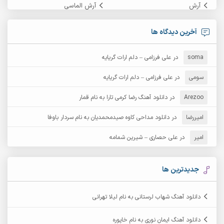
آرش
آرش الماسی
آرش امامی
آرش پایایی
آخرین دیدگاه ها
آرش دی جی 2
آرش زین الدینی
soma
در
علی فرزامی – دلم ارات گریایه
آرش عثمان
آرش غریب
سومی
در
علی فرزامی – دلم ارات گریایه
Arezoo
آرش مبهم
در
دانلود آهنگ رضا کرمی تارا به نام قمار
آرش مستشیری
امیررضا
در
دانلود مداحی کاوه صیدمحمدیان به نام سردار باوفا
آرش مهرابی
آرش نظری
امیر
در
علی حصاری – شیرین شمامه
آرشام
آرکا
آرکاداش
آرمان بیرانوند
جدیدترین ها
آرمان دی ال
آرمان عثمانی
دانلود آهنگ شهاب لرستانی به نام لیلا تهرانی
آرمان فرامرزی
آرمان نظری
دانلود آهنگ ایمان نوری به نام خاپوره