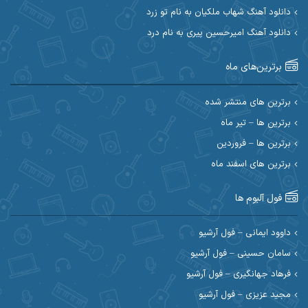
ابی حسینی
احسان آزادی
دانلود آهنگ شهاب ملکیان به نام تو زرد
دانلود آهنگ امیرحسین پیری به نام درد
احسان آیینفر
احسان اصغری
برترین‌های ماه
احسان امیدوار
احسان ایوتوندی
احسان حیدری
احسان دریادل
برترین های منتشر شده
برترین ها – تیر ماه
احسان رمضانی
احسان علیانی
برترین ها – فروردین
احسان کریمی
برترین های اسفند ماه
احسان کمری
احسان مرادیان
احمد اسلامی
فول آلبوم ها
احمد بیرانوند
احمد رستمی
داوود ایمانی – فول آرشیو
سامان حسینی – فول آرشیو
احمد صحراییان
احمد مرادیان
فرهاد جهانگیری – فول آرشیو
احمد نازدار
احمد نوریان
مجید عزیزی – فول آرشیو