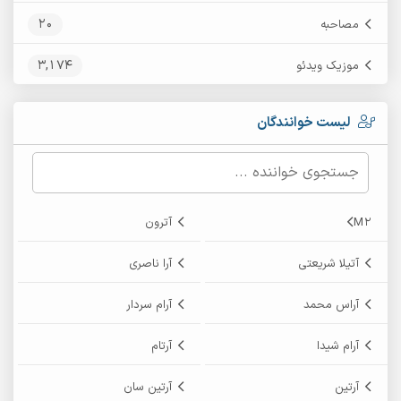
20
مصاحبه
3,174
موزیک ویدئو
لیست خوانندگان
M2
آترون
آتیلا شریعتی
آرا ناصری
آراس محمد
آرام سردار
آرام شیدا
آرتام
آرتین
آرتین سان