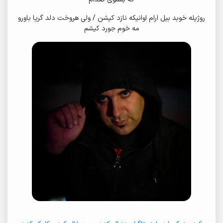
روژیله خوبد بیل ارام اوانیکه نازد کیشن / ولی هروخت دلد گریا باورو
مه خوم جورد کیشم