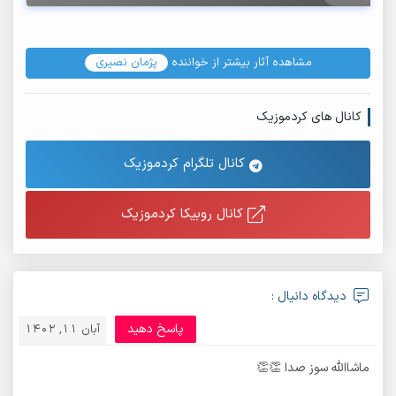
مشاهده آثار بیشتر از خواننده
پژمان نصیری
کانال های کردموزیک
کانال تلگرام کردموزیک
کانال روبیکا کردموزیک
دیدگاه دانیال :
پاسخ دهید
آبان 11, 1402
ماشاالله سوز صدا 👏👏