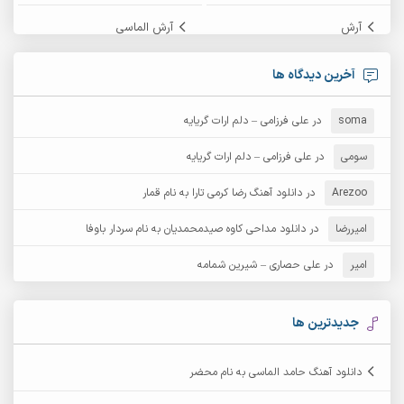
آرش
آرش الماسی
آرش امامی
آرش پایایی
آخرین دیدگاه ها
آرش دی جی 2
آرش زین الدینی
soma
در
علی فرزامی – دلم ارات گریایه
آرش عثمان
آرش غریب
سومی
در
علی فرزامی – دلم ارات گریایه
Arezoo
آرش مبهم
در
دانلود آهنگ رضا کرمی تارا به نام قمار
آرش مستشیری
امیررضا
در
دانلود مداحی کاوه صیدمحمدیان به نام سردار باوفا
آرش مهرابی
آرش نظری
امیر
در
علی حصاری – شیرین شمامه
آرشام
آرکا
آرکاداش
آرمان بیرانوند
جدیدترین ها
آرمان دی ال
آرمان عثمانی
دانلود آهنگ حامد الماسی به نام محضر
آرمان فرامرزی
آرمان نظری