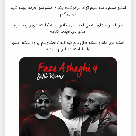
امشو مسم داسه سرم توام فراموشت بکم / امشو شو آخرمه پرشه شرم
تیدن گلم
چویله تو خدای مه بی امشو دی کافرو بیمه / اعتقادی و پید نیرم
امشو دی قیدت کتامه
امشو دی دلم و سنگه حال دلم فره گنه / خشاویلم پر وه شنگه امشو
اراد قیامته دنیا ارام جهنمه