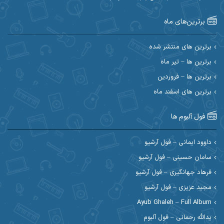
احسان آیینفر
احسان اصغری
برترین‌های ماه
احسان امیدوار
احسان ایوتوندی
احسان حیدری
احسان دریادل
برترین های منتشر شده
برترین ها – تیر ماه
احسان رمضانی
احسان علیانی
برترین ها – فروردین
احسان کریمی
برترین های اسفند ماه
احسان کمری
احسان مرادیان
احمد اسلامی
فول آلبوم ها
احمد بیرانوند
احمد رستمی
داوود ایمانی – فول آرشیو
سامان حسینی – فول آرشیو
احمد صحراییان
احمد مرادیان
فرهاد جهانگیری – فول آرشیو
احمد نازدار
احمد نوریان
مجید عزیزی – فول آرشیو
Ayub Ghaleh – Full Album
احمدرضا امرایی
ادریس
یدالله رحمانی – فول آلبوم