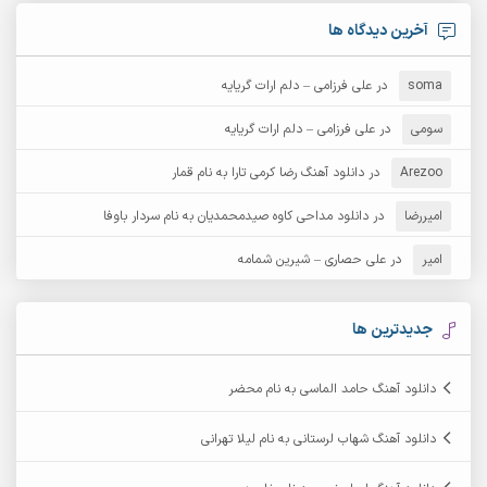
آرش امامی
آرش پایایی
آخرین دیدگاه ها
آرش دی جی 2
آرش زین الدینی
soma
در
علی فرزامی – دلم ارات گریایه
آرش عثمان
آرش غریب
سومی
در
علی فرزامی – دلم ارات گریایه
Arezoo
آرش مبهم
در
دانلود آهنگ رضا کرمی تارا به نام قمار
آرش مستشیری
امیررضا
در
دانلود مداحی کاوه صیدمحمدیان به نام سردار باوفا
آرش مهرابی
آرش نظری
امیر
در
علی حصاری – شیرین شمامه
آرشام
آرکا
آرکاداش
آرمان بیرانوند
جدیدترین ها
آرمان دی ال
آرمان عثمانی
دانلود آهنگ حامد الماسی به نام محضر
آرمان فرامرزی
آرمان نظری
دانلود آهنگ شهاب لرستانی به نام لیلا تهرانی
آرمین ابدالی
آرمین برمایه