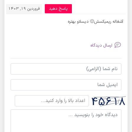
پاسخ دهید
فروردین 19, 1403
آشغاله ریمیکسش🤢 دیسلاو بهتره
ارسال دیدگاه