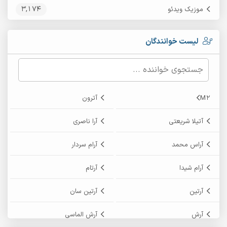
3,174
موزیک ویدئو
لیست خوانندگان
M2
آترون
آتیلا شریعتی
آرا ناصری
آراس محمد
آرام سردار
آرام شیدا
آرتام
آرتین
آرتین سان
آرش
آرش الماسی