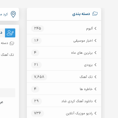
دسته بندی
کرد م
245
آلبوم
دا
16
اخبار موسیقی
دسته ب
4
برترین های ماه
تک آهنگ
21
بزودی
7,658
تک آهنگ
4
خاطره ها
29
دانلود آهنگ کردی شاد
عر
736
رادیو موزیک آنلاین