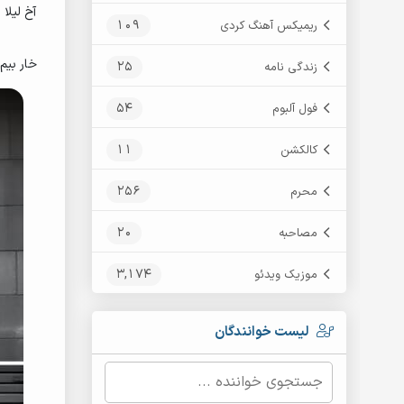
آخ لیلا 
109
ریمیکس آهنگ کردی
خار بیم 
25
زندگی نامه
54
فول آلبوم
11
کالکشن
256
محرم
20
مصاحبه
3,174
موزیک ویدئو
لیست خوانندگان