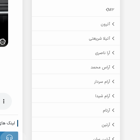
M2
آترون
آتیلا شریعتی
آرا ناصری
آراس محمد
آرام سردار
آرام شیدا
آرتام
لینک های
آرتین
آرتین سان