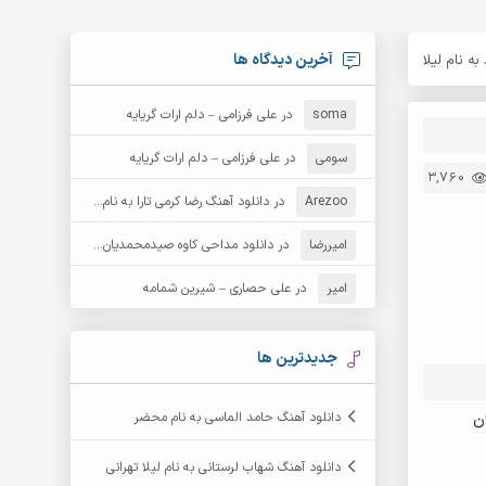
آخرین دیدگاه ها
ه نام لیلا
soma
در
علی فرزامی – دلم ارات گریایه
سومی
در
علی فرزامی – دلم ارات گریایه
3,760
Arezoo
در
دانلود آهنگ رضا کرمی تارا به نام قمار
امیررضا
در
دانلود مداحی کاوه صیدمحمدیان به نام سردار باوفا
امیر
در
علی حصاری – شیرین شمامه
جدیدترین ها
دانلود آهنگ حامد الماسی به نام محضر
ن
دانلود آهنگ شهاب لرستانی به نام لیلا تهرانی