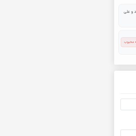
 و علی
 محبوب