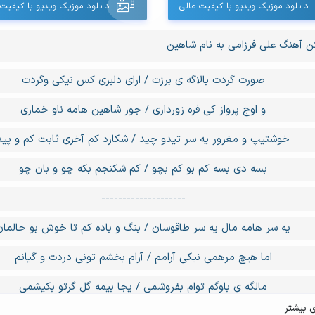
دانلود موزیک ویدیو با کیفیت عالی
دانلود موزیک ویدیو با کیفی
ن آهنگ علی فرزامی به نام شاهین
صورت گردت بالاگه ی برزت / ارای دلبری کس نیکی وگردت
و اوج پرواز کی فره زورداری / جور شاهین هامه ناو خماری
خوشتیپ و مغرور یه سر تیدو چید / شکارد کم آخری ثابت کم و پید
بسه دی بسه کم بو کم بچو / کم شکنجم بکه چو و بان چو
--------------------
یه سر هامه مال یه سر طاقوسان / بنگ و باده کم تا خوش بو حالمان
اما هیچ مرهمی نیکی آرامم / آرام بخشم تونی دردت و گیانم
مالگه ی باوگم توام بفروشمی / یجا بیمه گل گرتو بکیشمی
ی بیشتر