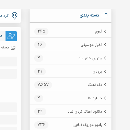
دسته بندی
کرد م
245
آلبوم
دا
16
اخبار موسیقی
دسته ب
4
برترین های ماه
21
بزودی
7,657
تک آهنگ
4
خاطره ها
29
دانلود آهنگ کردی شاد
736
رادیو موزیک آنلاین