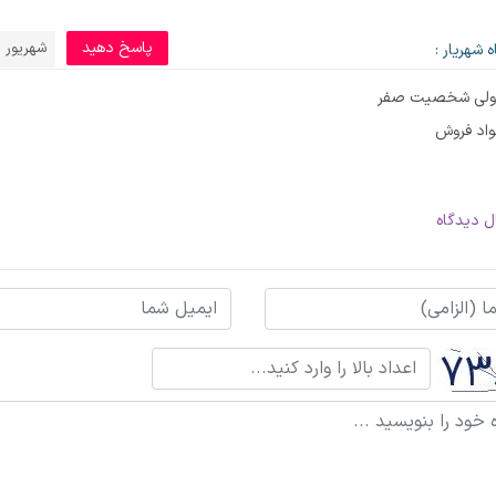
پاسخ دهید
شهریور 21, 1399
 شهریار :
 ولی شخصیت صفر
واد فروش
ل دیدگاه