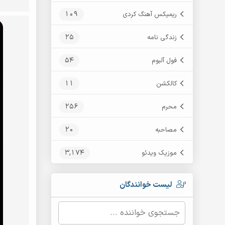
109
ریمیکس آهنگ کردی
25
زندگی نامه
54
فول آلبوم
11
کالکشن
256
محرم
20
مصاحبه
3,174
موزیک ویدئو
لیست خوانندگان