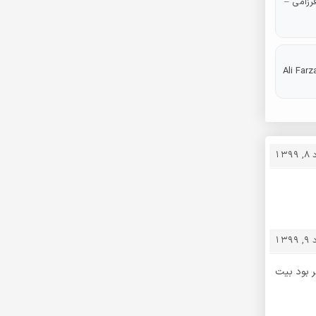
رزامی –
Ali Far
139
139
ر بود بیت