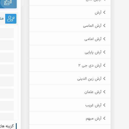
آرش
مت
آرش الماسی
آرش امامی
آرش پایایی
آرش دی جی 2
آرش زین الدینی
آرش عثمان
آرش غریب
آرش مبهم
گزینه ها