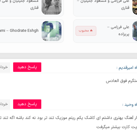
علی فرزامی و مسعود جلیلیان –
مسعود جلیلیان و علی ف
قناری
قناری
علی فرزامی –
zami – Ghodrate Eshgh
🔥 محبوب
پریزاده
پاسخ دهید
خرداد 8, 9
 امیرقدیم :
تگرم فوق العادس
پاسخ دهید
خرداد 9, 9
 وحید :
ر آهنگ بهتری داشتم ای کاشک یکم ریتم موزیک تند تر بود نه کند باشه اگه تند ت
یت کارت بیشتر میگرفت