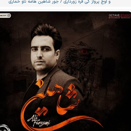
و اوج پرواز کی فره زورداری / جور شاهین هامه ناو خماری