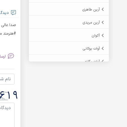
آرین طاهری
دیدگاه
آرین مریدی
صدا عالی
#هنرمند م
آکوان
آوات بوکانی
ارسا
آوات یگانه
آیت احمدنژاد
آیهان
ابراهیم شمس
ابوالحسن جاویدان
ابی حسینی