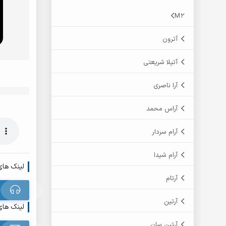
M2
آترون
آتیلا شریعتی
آرا ناصری
آراس محمد
آرام سردار
آرام شیدا
لینک های
آرتام
آرتین
لینک های
آرتین سان