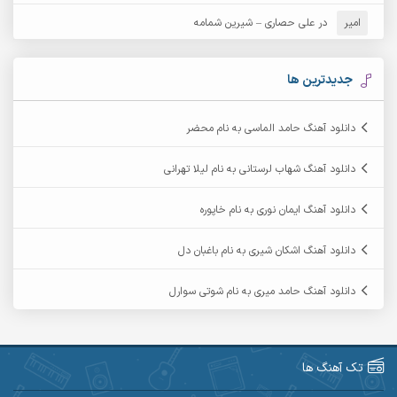
امیر
در
علی حصاری – شیرین شمامه
آرشام
آرکا
آرکاداش
آرمان بیرانوند
جدیدترین ها
آرمان دی ال
آرمان عثمانی
دانلود آهنگ حامد الماسی به نام محضر
آرمان فرامرزی
آرمان نظری
دانلود آهنگ شهاب لرستانی به نام لیلا تهرانی
آرمین ابدالی
آرمین برمایه
دانلود آهنگ ایمان نوری به نام خاپوره
آرمین حشمتی
آرمین سبزواری
دانلود آهنگ اشکان شیری به نام باغبان دل
آرمین گراوندی
آرمین مرشدی
دانلود آهنگ حامد میری به نام شوتی سوارل
آریا اسماعیلی
آریاس جوان
آرین صیادی
آرین طاهری
تک آهنگ ها