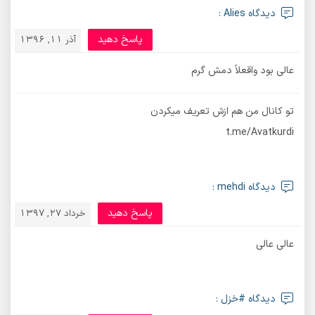
دیدگاه Alies :
پاسخ دهید
آذر 11, 1396
عالی بود واقعلاً دمش گرم
تو کانال من هم ازش تعریف میکردن
t.me/Avatkurdi
دیدگاه mehdi :
پاسخ دهید
خرداد 27, 1397
عالی عالی
دیدگاه #خزل :