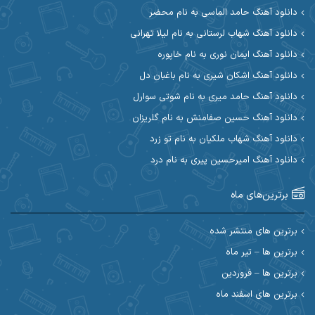
آرین مریدی
آکوان
دانلود آهنگ حامد الماسی به نام محضر
دانلود آهنگ شهاب لرستانی به نام لیلا تهرانی
آوات بوکانی
آوات یگانه
دانلود آهنگ ایمان نوری به نام خاپوره
آیت احمدنژاد
آیهان
دانلود آهنگ اشکان شیری به نام باغبان دل
دانلود آهنگ حامد میری به نام شوتی سوارل
ابراهیم شمس
ابوالحسن جاویدان
دانلود آهنگ حسین صفامنش به نام گلریزان
ابی حسینی
احسان آزادی
دانلود آهنگ شهاب ملکیان به نام تو زرد
دانلود آهنگ امیرحسین پیری به نام درد
احسان آیینفر
احسان اصغری
برترین‌های ماه
احسان امیدوار
احسان ایوتوندی
احسان حیدری
احسان دریادل
برترین های منتشر شده
برترین ها – تیر ماه
احسان رمضانی
احسان علیانی
برترین ها – فروردین
احسان کریمی
برترین های اسفند ماه
احسان کمری