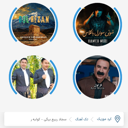
کرد موزیک
تک آهنگ
سجاد ربیع بیگی – کولبه ر