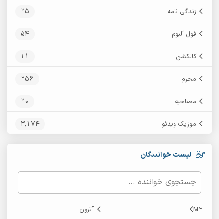
25
زندگی نامه
54
فول آلبوم
11
کالکشن
256
محرم
20
مصاحبه
3,174
موزیک ویدئو
لیست خوانندگان
M2
آترون