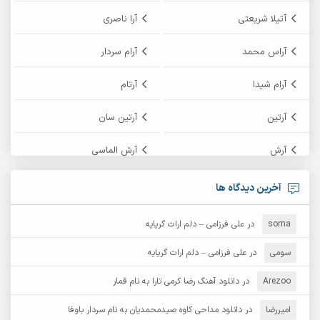
آتیلا شریعتی
آرا ناصری
آراس محمد
آرام سردار
آرام شیدا
آرتام
آرتین
آرتین سان
آرش
آرش الماسی
آرش امامی
آرش پایایی
آخرین دیدگاه ها
آرش دی جی 2
آرش زین الدینی
soma
در
علی فرزامی – دلم ارات گریایه
آرش عثمان
آرش غریب
سومی
در
علی فرزامی – دلم ارات گریایه
Arezoo
آرش مبهم
در
دانلود آهنگ رضا کرمی تارا به نام قمار
آرش مستشیری
امیررضا
در
دانلود مداحی کاوه صیدمحمدیان به نام سردار باوفا
آرش مهرابی
آرش نظری