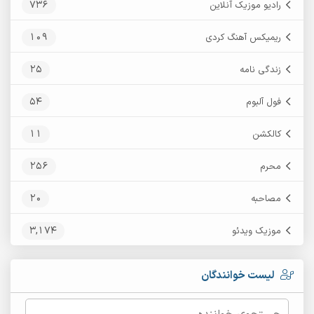
736
رادیو موزیک آنلاین
109
ریمیکس آهنگ کردی
25
زندگی نامه
54
فول آلبوم
11
کالکشن
256
محرم
20
مصاحبه
3,174
موزیک ویدئو
لیست خوانندگان