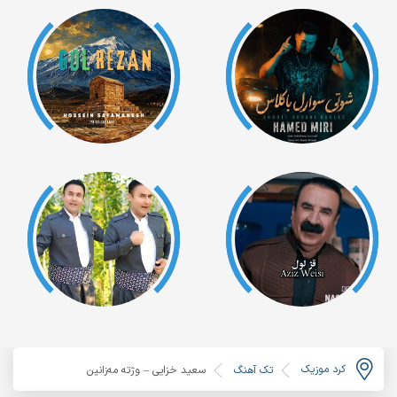
کرد موزیک
تک آهنگ
سعید خزایی – وژته مه‌زانین