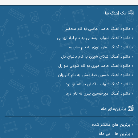
آرین صیادی
آرین طاهری
تک آهنگ ها
آرین مریدی
آکوان
دانلود آهنگ حامد الماسی به نام محضر
دانلود آهنگ شهاب لرستانی به نام لیلا تهرانی
آوات بوکانی
آوات یگانه
دانلود آهنگ ایمان نوری به نام خاپوره
آیت احمدنژاد
آیهان
دانلود آهنگ اشکان شیری به نام باغبان دل
دانلود آهنگ حامد میری به نام شوتی سوارل
ابراهیم شمس
ابوالحسن جاویدان
دانلود آهنگ حسین صفامنش به نام گلریزان
ابی حسینی
احسان آزادی
دانلود آهنگ شهاب ملکیان به نام تو زرد
دانلود آهنگ امیرحسین پیری به نام درد
احسان آیینفر
احسان اصغری
برترین‌های ماه
احسان امیدوار
احسان ایوتوندی
احسان حیدری
احسان دریادل
برترین های منتشر شده
برترین ها – تیر ماه