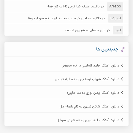
Arezoo
آرش مبهم
در
دانلود آهنگ رضا کرمی تارا به نام قمار
آرش مستشیری
امیررضا
در
دانلود مداحی کاوه صیدمحمدیان به نام سردار باوفا
آرش مهرابی
آرش نظری
امیر
در
علی حصاری – شیرین شمامه
آرشام
آرکا
آرکاداش
آرمان بیرانوند
جدیدترین ها
آرمان دی ال
آرمان عثمانی
دانلود آهنگ حامد الماسی به نام محضر
آرمان فرامرزی
آرمان نظری
دانلود آهنگ شهاب لرستانی به نام لیلا تهرانی
آرمین ابدالی
آرمین برمایه
دانلود آهنگ ایمان نوری به نام خاپوره
آرمین حشمتی
آرمین سبزواری
دانلود آهنگ اشکان شیری به نام باغبان دل
آرمین گراوندی
آرمین مرشدی
دانلود آهنگ حامد میری به نام شوتی سوارل
آریا اسماعیلی
آریاس جوان