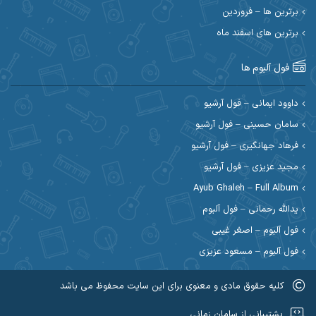
احسان رمضانی
احسان علیانی
برترین ها – فروردین
احسان کریمی
برترین های اسفند ماه
احسان کمری
احسان مرادیان
احمد اسلامی
فول آلبوم ها
احمد بیرانوند
احمد رستمی
داوود ایمانی – فول آرشیو
سامان حسینی – فول آرشیو
احمد صحراییان
احمد مرادیان
فرهاد جهانگیری – فول آرشیو
احمد نازدار
احمد نوریان
مجید عزیزی – فول آرشیو
Ayub Ghaleh – Full Album
احمدرضا امرایی
ادریس
یدالله رحمانی – فول آلبوم
ارسلان منصوری
ارسی بند
فول آلبوم – اصغر غیبی
فول آلبوم – مسعود عزیزی
اسماعیل منتی
اسی ظهرابی
کلیه حقوق مادی و معنوی برای این سایت محفوظ می باشد
اشکان ابرناک
اشکان فتحی
عضویت در کانال روبیکا کردموزیک
پشتیبانی از سامان زمانی