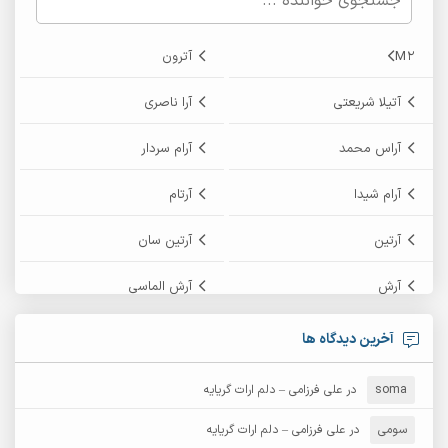
M2
آترون
آتیلا شریعتی
آرا ناصری
آراس محمد
آرام سردار
آرام شیدا
آرتام
آرتین
آرتین سان
آرش
آرش الماسی
آرش امامی
آرش پایایی
آخرین دیدگاه ها
آرش دی جی 2
آرش زین الدینی
soma
در
علی فرزامی – دلم ارات گریایه
آرش عثمان
آرش غریب
سومی
در
علی فرزامی – دلم ارات گریایه