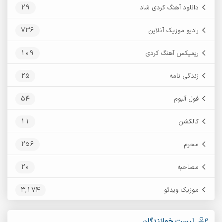
29
دانلود آهنگ کردی شاد
736
رادیو موزیک آنلاین
109
ریمیکس آهنگ کردی
25
زندگی نامه
54
فول آلبوم
11
کالکشن
256
محرم
20
مصاحبه
3,174
موزیک ویدئو
لیست خوانندگان