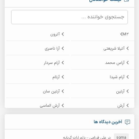
M2
آترون
آتیلا شریعتی
آرا ناصری
آراس محمد
آرام سردار
آرام شیدا
آرتام
آرتین
آرتین سان
آرش
آرش الماسی
آرش امامی
آرش پایایی
آخرین دیدگاه ها
آرش دی جی 2
آرش زین الدینی
soma
در
علی فرزامی – دلم ارات گریایه