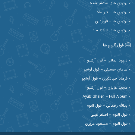
احسان حیدری
احسان دریادل
برترین های منتشر شده
برترین ها – تیر ماه
احسان رمضانی
احسان علیانی
برترین ها – فروردین
احسان کریمی
برترین های اسفند ماه
احسان کمری
احسان مرادیان
احمد اسلامی
فول آلبوم ها
احمد بیرانوند
احمد رستمی
داوود ایمانی – فول آرشیو
سامان حسینی – فول آرشیو
احمد صحراییان
احمد مرادیان
فرهاد جهانگیری – فول آرشیو
احمد نازدار
احمد نوریان
مجید عزیزی – فول آرشیو
Ayub Ghaleh – Full Album
احمدرضا امرایی
ادریس
یدالله رحمانی – فول آلبوم
ارسلان منصوری
ارسی بند
فول آلبوم – اصغر غیبی
فول آلبوم – مسعود عزیزی
اسماعیل منتی
اسی ظهرابی