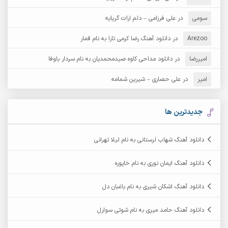
آرش عثمان
آرش غریب
سومی
در
علی فرزامی – دلم ارات گریایه
Arezoo
آرش مبهم
در
دانلود آهنگ رضا کرمی تارا به نام قمار
آرش مستشیری
امیررضا
در
دانلود مداحی کاوه صیدمحمدیان به نام سردار باوفا
آرش مهرابی
آرش نظری
امیر
در
علی حصاری – شیرین شمامه
آرشام
آرکا
آرکاداش
آرمان بیرانوند
جدیدترین ها
آرمان دی ال
آرمان عثمانی
دانلود آهنگ شهاب لرستانی به نام لیلا تهرانی
آرمان فرامرزی
آرمان نظری
دانلود آهنگ ایمان نوری به نام خاپوره
آرمین ابدالی
آرمین برمایه
دانلود آهنگ اشکان شیری به نام باغبان دل
آرمین حشمتی
آرمین سبزواری
دانلود آهنگ حامد میری به نام شوتی سوارل
آرمین گراوندی
آرمین مرشدی