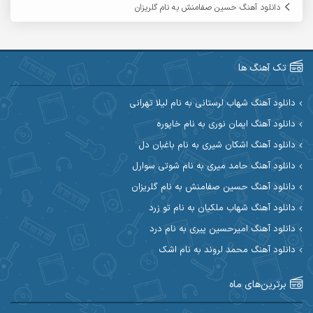
دانلود آهنگ حسین صفامنش به نام گلریزان
آریا اسماعیلی
آریاس جوان
آرین صیادی
آرین طاهری
تک آهنگ ها
آرین مریدی
آکوان
دانلود آهنگ شهاب لرستانی به نام لیلا تهرانی
دانلود آهنگ ایمان نوری به نام خاپوره
آوات بوکانی
آوات یگانه
دانلود آهنگ اشکان شیری به نام باغبان دل
آیت احمدنژاد
آیهان
دانلود آهنگ حامد میری به نام شوتی سوارل
دانلود آهنگ حسین صفامنش به نام گلریزان
ابراهیم شمس
ابوالحسن جاویدان
دانلود آهنگ شهاب ملکیان به نام تو زرد
ابی حسینی
احسان آزادی
دانلود آهنگ امیرحسین پیری به نام درد
دانلود آهنگ محمد لروند به نام اشک
احسان آیینفر
احسان اصغری
برترین‌های ماه
احسان امیدوار
احسان ایوتوندی