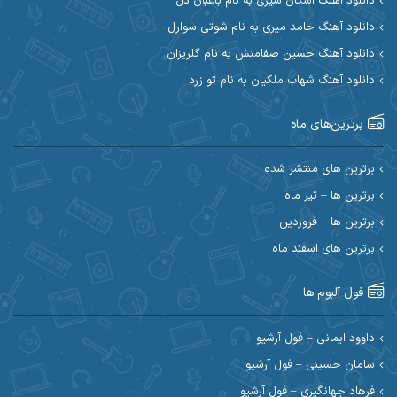
دانلود آهنگ اشکان شیری به نام باغبان دل
ابراهیم شمس
ابوالحسن جاویدان
دانلود آهنگ حامد میری به نام شوتی سوارل
ابی حسینی
احسان آزادی
دانلود آهنگ حسین صفامنش به نام گلریزان
دانلود آهنگ شهاب ملکیان به نام تو زرد
احسان آیینفر
احسان اصغری
برترین‌های ماه
احسان امیدوار
احسان ایوتوندی
احسان حیدری
احسان دریادل
برترین های منتشر شده
برترین ها – تیر ماه
احسان رمضانی
احسان علیانی
برترین ها – فروردین
احسان کریمی
برترین های اسفند ماه
احسان کمری
احسان مرادیان
احمد اسلامی
فول آلبوم ها
احمد بیرانوند
احمد رستمی
داوود ایمانی – فول آرشیو
سامان حسینی – فول آرشیو
احمد صحراییان
احمد مرادیان
فرهاد جهانگیری – فول آرشیو