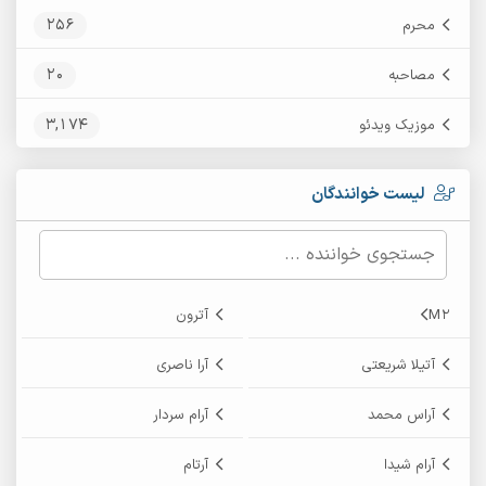
256
محرم
20
مصاحبه
3,174
موزیک ویدئو
لیست خوانندگان
M2
آترون
آتیلا شریعتی
آرا ناصری
آراس محمد
آرام سردار
آرام شیدا
آرتام