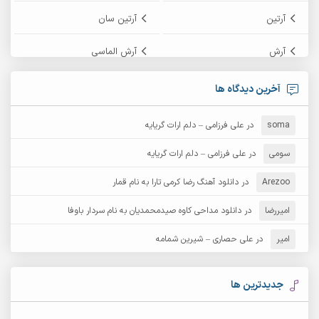
آرتین
آرتین سان
آرش
آرش الماسی
آرش امامی
آرش پایایی
آخرین دیدگاه ها
آرش دی جی 2
آرش زین الدینی
soma
در
علی فرزامی – دلم ارات گریایه
آرش عثمان
آرش غریب
سومی
در
علی فرزامی – دلم ارات گریایه
Arezoo
آرش مبهم
در
دانلود آهنگ رضا کرمی تارا به نام قمار
آرش مستشیری
امیررضا
در
دانلود مداحی کاوه صیدمحمدیان به نام سردار باوفا
آرش مهرابی
آرش نظری
امیر
در
علی حصاری – شیرین شمامه
آرشام
آرکا
آرکاداش
آرمان بیرانوند
جدیدترین ها
آرمان دی ال
آرمان عثمانی