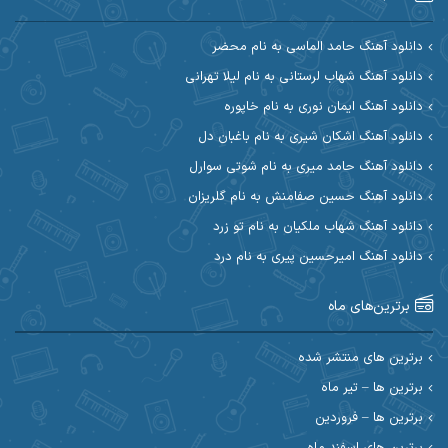
آرین مریدی
آکوان
دانلود آهنگ حامد الماسی به نام محضر
دانلود آهنگ شهاب لرستانی به نام لیلا تهرانی
آوات بوکانی
آوات یگانه
دانلود آهنگ ایمان نوری به نام خاپوره
آیت احمدنژاد
آیهان
دانلود آهنگ اشکان شیری به نام باغبان دل
دانلود آهنگ حامد میری به نام شوتی سوارل
ابراهیم شمس
ابوالحسن جاویدان
دانلود آهنگ حسین صفامنش به نام گلریزان
ابی حسینی
احسان آزادی
دانلود آهنگ شهاب ملکیان به نام تو زرد
دانلود آهنگ امیرحسین پیری به نام درد
احسان آیینفر
احسان اصغری
برترین‌های ماه
احسان امیدوار
احسان ایوتوندی
احسان حیدری
احسان دریادل
برترین های منتشر شده
برترین ها – تیر ماه
احسان رمضانی
احسان علیانی
برترین ها – فروردین
احسان کریمی
برترین های اسفند ماه
احسان کمری