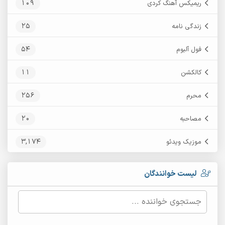
109
ریمیکس آهنگ کردی
25
زندگی نامه
54
فول آلبوم
11
کالکشن
256
محرم
20
مصاحبه
3,174
موزیک ویدئو
لیست خوانندگان