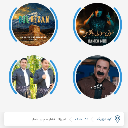
کرد موزیک
تک آهنگ
شیرزاد افشار – چاو خمار