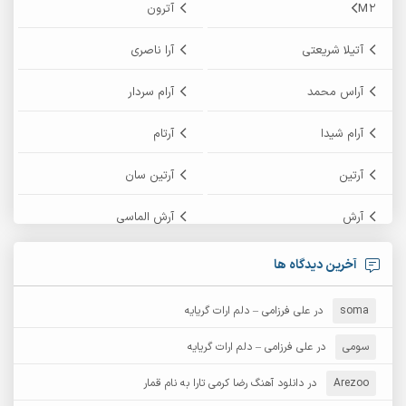
M2
آترون
آتیلا شریعتی
آرا ناصری
آراس محمد
آرام سردار
آرام شیدا
آرتام
آرتین
آرتین سان
آرش
آرش الماسی
آرش امامی
آرش پایایی
آخرین دیدگاه ها
آرش دی جی 2
آرش زین الدینی
soma
در
علی فرزامی – دلم ارات گریایه
آرش عثمان
آرش غریب
سومی
در
علی فرزامی – دلم ارات گریایه
Arezoo
آرش مبهم
در
دانلود آهنگ رضا کرمی تارا به نام قمار
آرش مستشیری