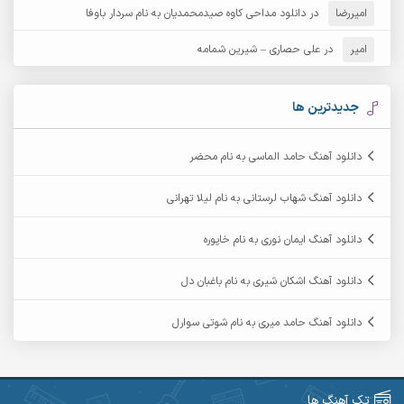
امیررضا
در
دانلود مداحی کاوه صیدمحمدیان به نام سردار باوفا
آرش مهرابی
آرش نظری
امیر
در
علی حصاری – شیرین شمامه
آرشام
آرکا
آرکاداش
آرمان بیرانوند
جدیدترین ها
آرمان دی ال
آرمان عثمانی
دانلود آهنگ حامد الماسی به نام محضر
آرمان فرامرزی
آرمان نظری
دانلود آهنگ شهاب لرستانی به نام لیلا تهرانی
آرمین ابدالی
آرمین برمایه
دانلود آهنگ ایمان نوری به نام خاپوره
آرمین حشمتی
آرمین سبزواری
دانلود آهنگ اشکان شیری به نام باغبان دل
آرمین گراوندی
آرمین مرشدی
دانلود آهنگ حامد میری به نام شوتی سوارل
آریا اسماعیلی
آریاس جوان
آرین صیادی
آرین طاهری
تک آهنگ ها