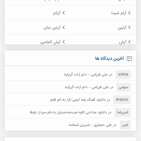
آرام شیدا
آرتام
آرتین
آرتین سان
آرش
آرش الماسی
آرش امامی
آرش پایایی
آخرین دیدگاه ها
آرش دی جی 2
آرش زین الدینی
soma
در
علی فرزامی – دلم ارات گریایه
آرش عثمان
آرش غریب
سومی
در
علی فرزامی – دلم ارات گریایه
Arezoo
آرش مبهم
در
دانلود آهنگ رضا کرمی تارا به نام قمار
آرش مستشیری
امیررضا
در
دانلود مداحی کاوه صیدمحمدیان به نام سردار باوفا
آرش مهرابی
آرش نظری
امیر
در
علی حصاری – شیرین شمامه
آرشام
آرکا