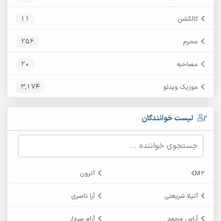
11
کالکشن
256
محرم
20
مصاحبه
3,174
موزیک ویدئو
لیست خوانندگان
M2
آترون
آتیلا شریعتی
آرا ناصری
آراس محمد
آرام سردار