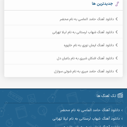
آرکاداش
آرمان بیرانوند
جدیدترین ها
آرمان دی ال
آرمان عثمانی
دانلود آهنگ حامد الماسی به نام محضر
آرمان فرامرزی
آرمان نظری
دانلود آهنگ شهاب لرستانی به نام لیلا تهرانی
آرمین ابدالی
آرمین برمایه
دانلود آهنگ ایمان نوری به نام خاپوره
آرمین حشمتی
آرمین سبزواری
دانلود آهنگ اشکان شیری به نام باغبان دل
آرمین گراوندی
آرمین مرشدی
دانلود آهنگ حامد میری به نام شوتی سوارل
آریا اسماعیلی
آریاس جوان
آرین صیادی
آرین طاهری
تک آهنگ ها
آرین مریدی
آکوان
دانلود آهنگ حامد الماسی به نام محضر
دانلود آهنگ شهاب لرستانی به نام لیلا تهرانی
آوات بوکانی
آوات یگانه