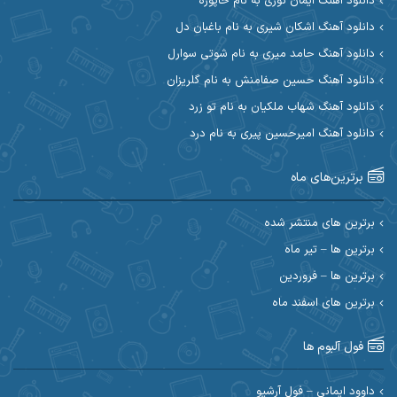
دانلود آهنگ ایمان نوری به نام خاپوره
آیت احمدنژاد
آیهان
دانلود آهنگ اشکان شیری به نام باغبان دل
دانلود آهنگ حامد میری به نام شوتی سوارل
ابراهیم شمس
ابوالحسن جاویدان
دانلود آهنگ حسین صفامنش به نام گلریزان
ابی حسینی
احسان آزادی
دانلود آهنگ شهاب ملکیان به نام تو زرد
دانلود آهنگ امیرحسین پیری به نام درد
احسان آیینفر
احسان اصغری
برترین‌های ماه
احسان امیدوار
احسان ایوتوندی
احسان حیدری
احسان دریادل
برترین های منتشر شده
برترین ها – تیر ماه
احسان رمضانی
احسان علیانی
برترین ها – فروردین
احسان کریمی
برترین های اسفند ماه
احسان کمری
احسان مرادیان
احمد اسلامی
فول آلبوم ها
احمد بیرانوند
احمد رستمی
داوود ایمانی – فول آرشیو