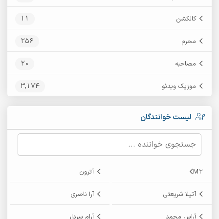
11
کالکشن
256
محرم
20
مصاحبه
3,174
موزیک ویدئو
لیست خوانندگان
M2
آترون
آتیلا شریعتی
آرا ناصری
آراس محمد
آرام سردار