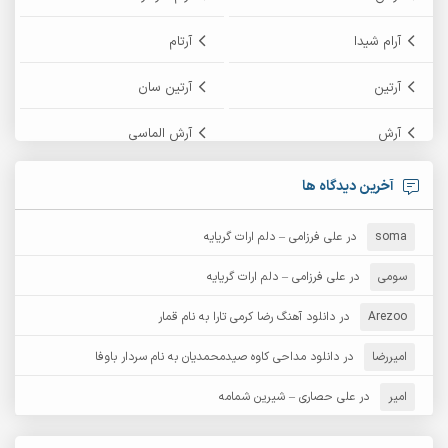
آرام شیدا
آرتام
آرتین
آرتین سان
آرش
آرش الماسی
آرش امامی
آرش پایایی
آخرین دیدگاه ها
آرش دی جی 2
آرش زین الدینی
soma
در
علی فرزامی – دلم ارات گریایه
آرش عثمان
آرش غریب
سومی
در
علی فرزامی – دلم ارات گریایه
Arezoo
آرش مبهم
در
دانلود آهنگ رضا کرمی تارا به نام قمار
آرش مستشیری
امیررضا
در
دانلود مداحی کاوه صیدمحمدیان به نام سردار باوفا
آرش مهرابی
آرش نظری
امیر
در
علی حصاری – شیرین شمامه
آرشام
آرکا