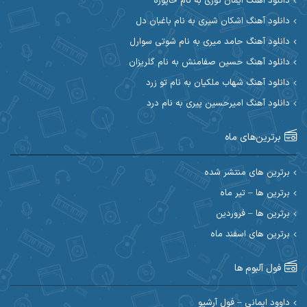
دانلود آهنگ ایمان نوری به نام خاپوره
آیت احمدنژاد
آیهان
دانلود آهنگ اشکان شیری به نام باغبان دل
دانلود آهنگ حامد میری به نام شوتی سوارل
ابراهیم شمس
ابوالحسن جاویدان
دانلود آهنگ حسین صفامنش به نام گلریزان
ابی حسینی
احسان آزادی
دانلود آهنگ شهاب ملکیان به نام تو زرد
دانلود آهنگ امیرحسین پیری به نام درد
احسان آیینفر
احسان اصغری
برترین‌های ماه
احسان امیدوار
احسان ایوتوندی
احسان حیدری
احسان دریادل
برترین های منتشر شده
برترین ها – تیر ماه
احسان رمضانی
احسان علیانی
برترین ها – فروردین
احسان کریمی
برترین های اسفند ماه
احسان کمری
احسان مرادیان
احمد اسلامی
فول آلبوم ها
احمد بیرانوند
احمد رستمی
داوود ایمانی – فول آرشیو