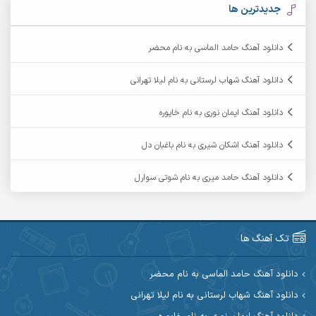
آرکاداش
آرمان بیرانوند
جدیدترین ها
آرمان دی ال
آرمان عثمانی
دانلود آهنگ حامد الماسی به نام محضر
آرمان فرامرزی
آرمان نظری
دانلود آهنگ شهاب لرستانی به نام لیلا تهرانی
آرمین ابدالی
آرمین برمایه
دانلود آهنگ ایمان نوری به نام خاپوره
آرمین حشمتی
آرمین سبزواری
دانلود آهنگ اشکان شیری به نام باغبان دل
آرمین گراوندی
آرمین مرشدی
دانلود آهنگ حامد میری به نام شوتی سوارل
آریا اسماعیلی
آریاس جوان
آرین صیادی
آرین طاهری
تک آهنگ ها
آرین مریدی
آکوان
دانلود آهنگ حامد الماسی به نام محضر
دانلود آهنگ شهاب لرستانی به نام لیلا تهرانی
آوات بوکانی
آوات یگانه