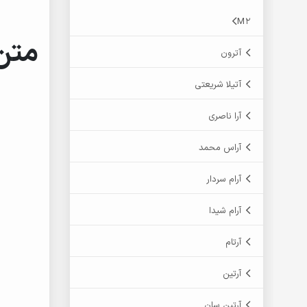
M2
متن 
آترون
آتیلا شریعتی
آرا ناصری
آراس محمد
آرام سردار
آرام شیدا
آرتام
آرتین
آرتین سان