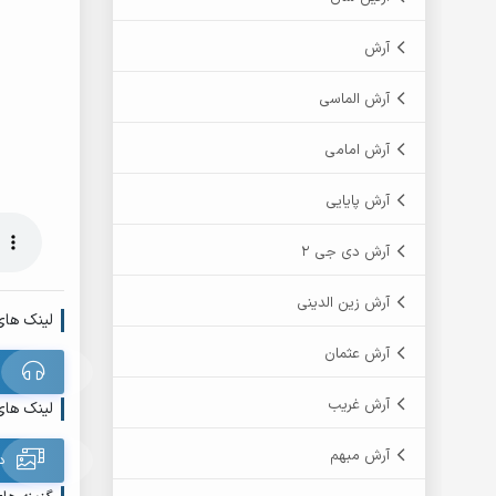
آرش
آرش الماسی
آرش امامی
آرش پایایی
آرش دی جی 2
آرش زین الدینی
لینک های
آرش عثمان
آرش غریب
لینک های
آرش مبهم
د