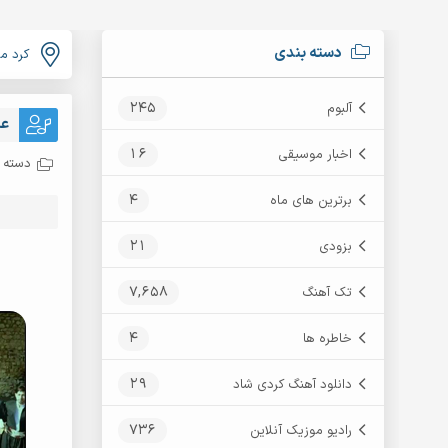
دسته بندی
کرد م
245
آلبوم
عل
16
اخبار موسیقی
دسته ب
4
برترین های ماه
21
بزودی
7,658
تک آهنگ
4
خاطره ها
29
دانلود آهنگ کردی شاد
736
رادیو موزیک آنلاین