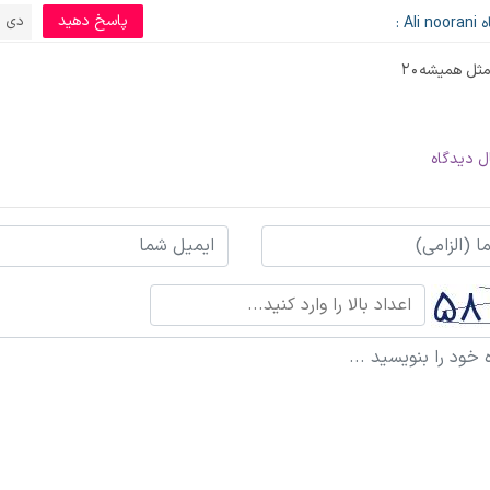
پاسخ دهید
دی 25, 1397
Ali :
ثل همیشه۲۰
ل دیدگاه