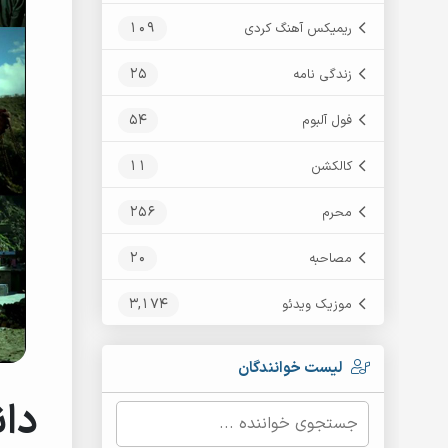
109
ریمیکس آهنگ کردی
25
زندگی نامه
54
فول آلبوم
11
کالکشن
256
محرم
20
مصاحبه
3,174
موزیک ویدئو
لیست خوانندگان
دان