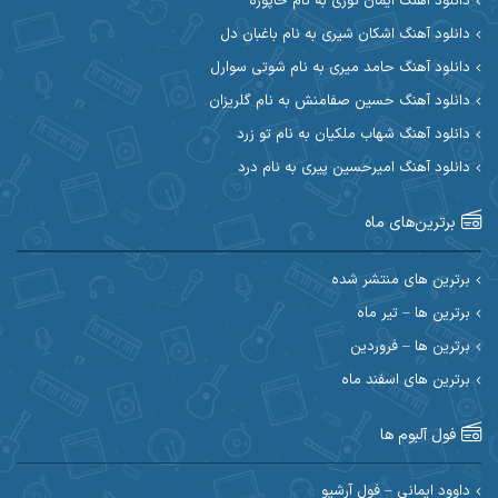
دانلود آهنگ ایمان نوری به نام خاپوره
آیت احمدنژاد
آیهان
دانلود آهنگ اشکان شیری به نام باغبان دل
دانلود آهنگ حامد میری به نام شوتی سوارل
ابراهیم شمس
ابوالحسن جاویدان
دانلود آهنگ حسین صفامنش به نام گلریزان
ابی حسینی
احسان آزادی
دانلود آهنگ شهاب ملکیان به نام تو زرد
دانلود آهنگ امیرحسین پیری به نام درد
احسان آیینفر
احسان اصغری
برترین‌های ماه
احسان امیدوار
احسان ایوتوندی
احسان حیدری
احسان دریادل
برترین های منتشر شده
برترین ها – تیر ماه
احسان رمضانی
احسان علیانی
برترین ها – فروردین
احسان کریمی
برترین های اسفند ماه
احسان کمری
احسان مرادیان
احمد اسلامی
فول آلبوم ها
احمد بیرانوند
احمد رستمی
داوود ایمانی – فول آرشیو