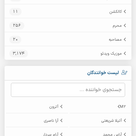
11
کالکشن
256
محرم
20
مصاحبه
3,174
موزیک ویدئو
لیست خوانندگان
M2
آترون
آتیلا شریعتی
آرا ناصری
آراس محمد
آرام سردار