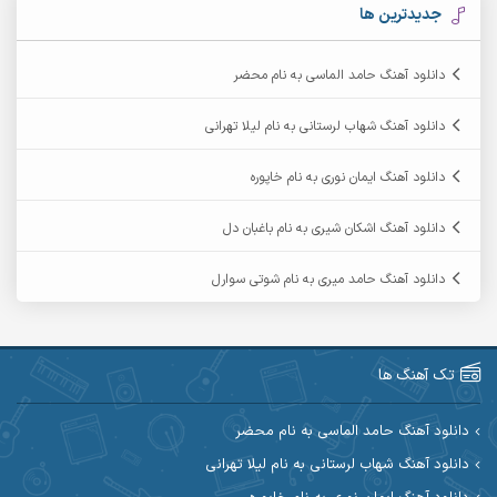
آرکاداش
آرمان بیرانوند
جدیدترین ها
آرمان دی ال
آرمان عثمانی
دانلود آهنگ حامد الماسی به نام محضر
آرمان فرامرزی
آرمان نظری
دانلود آهنگ شهاب لرستانی به نام لیلا تهرانی
آرمین ابدالی
آرمین برمایه
دانلود آهنگ ایمان نوری به نام خاپوره
آرمین حشمتی
آرمین سبزواری
دانلود آهنگ اشکان شیری به نام باغبان دل
آرمین گراوندی
آرمین مرشدی
دانلود آهنگ حامد میری به نام شوتی سوارل
آریا اسماعیلی
آریاس جوان
آرین صیادی
آرین طاهری
تک آهنگ ها
آرین مریدی
آکوان
دانلود آهنگ حامد الماسی به نام محضر
دانلود آهنگ شهاب لرستانی به نام لیلا تهرانی
آوات بوکانی
آوات یگانه