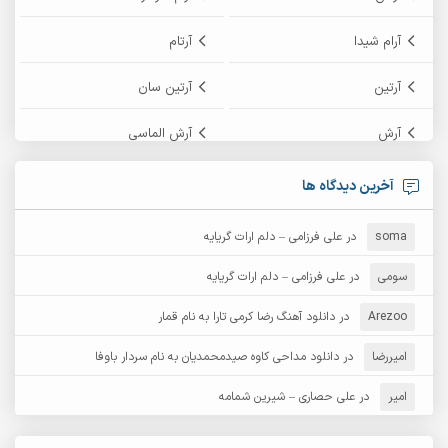
آرام شیدا
آرتام
آرتین
آرتین سان
آرش
آرش الماسی
آرش امامی
آرش پایایی
آخرین دیدگاه ها
آرش دی جی 2
آرش زین الدینی
soma
در
علی فرزامی – دلم ارات گریایه
آرش عثمان
آرش غریب
سومی
در
علی فرزامی – دلم ارات گریایه
Arezoo
آرش مبهم
در
دانلود آهنگ رضا کرمی تارا به نام قمار
آرش مستشیری
امیررضا
در
دانلود مداحی کاوه صیدمحمدیان به نام سردار باوفا
آرش مهرابی
آرش نظری
امیر
در
علی حصاری – شیرین شمامه
آرشام
آرکا