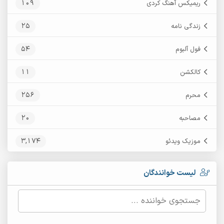
109
ریمیکس آهنگ کردی
25
زندگی نامه
54
فول آلبوم
11
کالکشن
256
محرم
20
مصاحبه
3,174
موزیک ویدئو
لیست خوانندگان