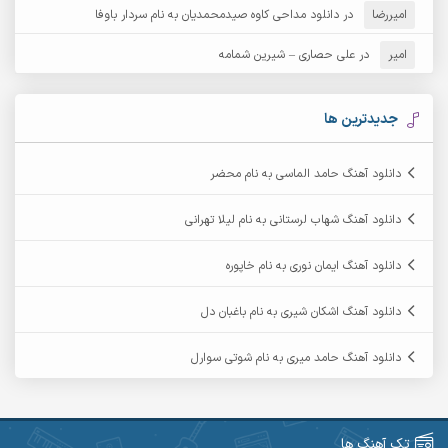
امیررضا
در
دانلود مداحی کاوه صیدمحمدیان به نام سردار باوفا
آرش مهرابی
آرش نظری
امیر
در
علی حصاری – شیرین شمامه
آرشام
آرکا
آرکاداش
آرمان بیرانوند
جدیدترین ها
آرمان دی ال
آرمان عثمانی
دانلود آهنگ حامد الماسی به نام محضر
آرمان فرامرزی
آرمان نظری
دانلود آهنگ شهاب لرستانی به نام لیلا تهرانی
آرمین ابدالی
آرمین برمایه
دانلود آهنگ ایمان نوری به نام خاپوره
آرمین حشمتی
آرمین سبزواری
دانلود آهنگ اشکان شیری به نام باغبان دل
آرمین گراوندی
آرمین مرشدی
دانلود آهنگ حامد میری به نام شوتی سوارل
آریا اسماعیلی
آریاس جوان
آرین صیادی
آرین طاهری
تک آهنگ ها