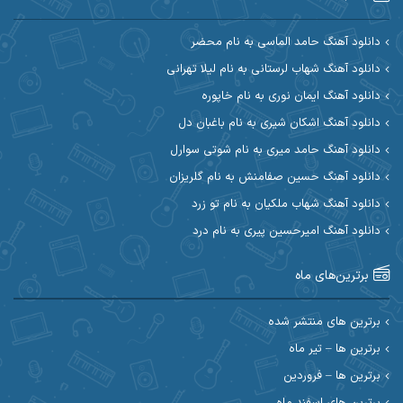
آرین مریدی
آکوان
دانلود آهنگ حامد الماسی به نام محضر
دانلود آهنگ شهاب لرستانی به نام لیلا تهرانی
آوات بوکانی
آوات یگانه
دانلود آهنگ ایمان نوری به نام خاپوره
آیت احمدنژاد
آیهان
دانلود آهنگ اشکان شیری به نام باغبان دل
دانلود آهنگ حامد میری به نام شوتی سوارل
ابراهیم شمس
ابوالحسن جاویدان
دانلود آهنگ حسین صفامنش به نام گلریزان
ابی حسینی
احسان آزادی
دانلود آهنگ شهاب ملکیان به نام تو زرد
دانلود آهنگ امیرحسین پیری به نام درد
احسان آیینفر
احسان اصغری
برترین‌های ماه
احسان امیدوار
احسان ایوتوندی
احسان حیدری
احسان دریادل
برترین های منتشر شده
برترین ها – تیر ماه
احسان رمضانی
احسان علیانی
برترین ها – فروردین
احسان کریمی
برترین های اسفند ماه
احسان کمری