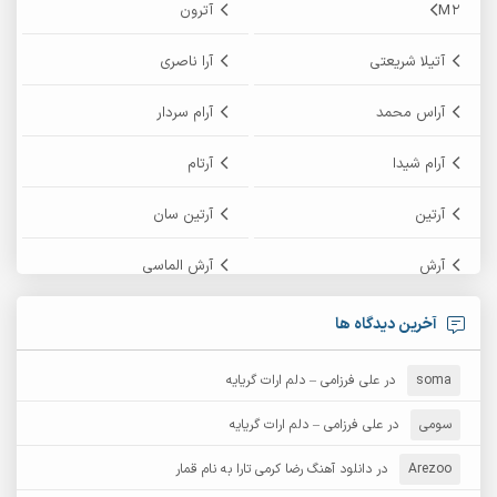
M2
آترون
آتیلا شریعتی
آرا ناصری
آراس محمد
آرام سردار
آرام شیدا
آرتام
آرتین
آرتین سان
آرش
آرش الماسی
آرش امامی
آرش پایایی
آخرین دیدگاه ها
آرش دی جی 2
آرش زین الدینی
soma
در
علی فرزامی – دلم ارات گریایه
آرش عثمان
آرش غریب
سومی
در
علی فرزامی – دلم ارات گریایه
Arezoo
آرش مبهم
در
دانلود آهنگ رضا کرمی تارا به نام قمار
آرش مستشیری