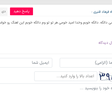
پاسخ دهید
دی 30, 1396
 فرهاد قنبری :
 دالگه. دالگه خوبم وخدا امید خومی هر تو تو وم دالگه خوبم این اهنگ رو خواس
ل دیدگاه