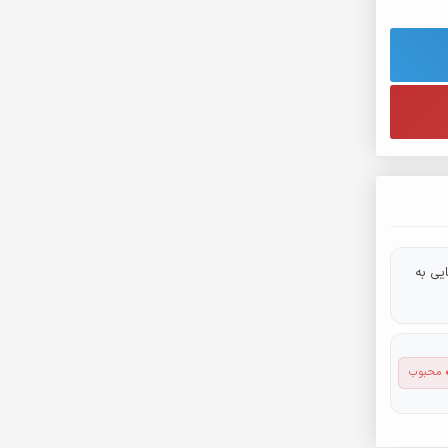
یی به
 محبوب