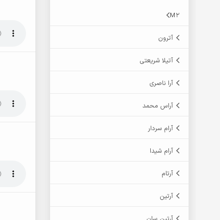
M2
آترون
آتیلا شریعتی
آرا ناصری
آراس محمد
آرام سردار
آرام شیدا
آرتام
آرتین
آرتین سان