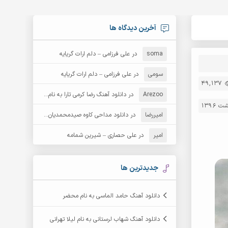
آخرین دیدگاه ها
soma
در
علی فرزامی – دلم ارات گریایه
سومی
در
علی فرزامی – دلم ارات گریایه
49,137
Arezoo
در
دانلود آهنگ رضا کرمی تارا به نام قمار
امیررضا
در
دانلود مداحی کاوه صیدمحمدیان به نام سردار باوفا
امیر
در
علی حصاری – شیرین شمامه
جدیدترین ها
دانلود آهنگ حامد الماسی به نام محضر
دانلود آهنگ شهاب لرستانی به نام لیلا تهرانی