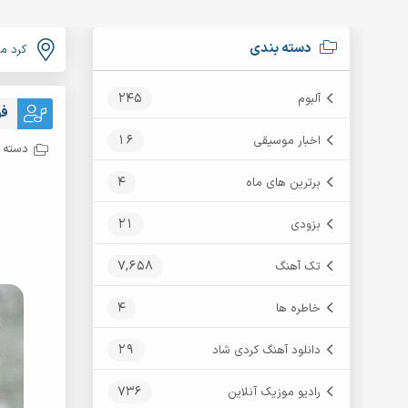
دسته بندی
کرد م
245
آلبوم
فو
16
اخبار موسیقی
دسته ب
4
برترین های ماه
21
بزودی
7,658
تک آهنگ
4
خاطره ها
29
دانلود آهنگ کردی شاد
736
رادیو موزیک آنلاین