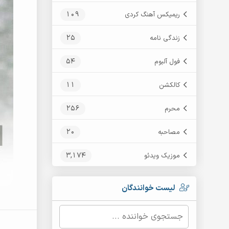
109
ریمیکس آهنگ کردی
25
زندگی نامه
54
فول آلبوم
11
کالکشن
256
محرم
20
مصاحبه
3,174
موزیک ویدئو
لیست خوانندگان