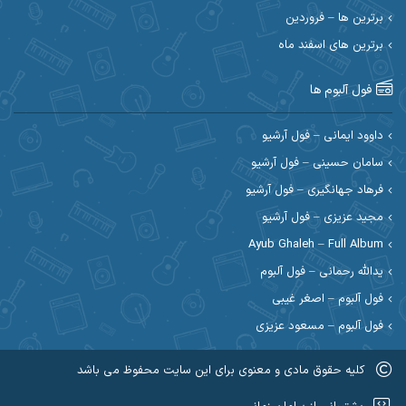
احسان رمضانی
احسان علیانی
برترین ها – فروردین
احسان کریمی
برترین های اسفند ماه
احسان کمری
احسان مرادیان
احمد اسلامی
فول آلبوم ها
احمد بیرانوند
احمد رستمی
داوود ایمانی – فول آرشیو
سامان حسینی – فول آرشیو
احمد صحراییان
احمد مرادیان
فرهاد جهانگیری – فول آرشیو
احمد نازدار
احمد نوریان
مجید عزیزی – فول آرشیو
Ayub Ghaleh – Full Album
احمدرضا امرایی
ادریس
یدالله رحمانی – فول آلبوم
ارسلان منصوری
ارسی بند
فول آلبوم – اصغر غیبی
فول آلبوم – مسعود عزیزی
اسماعیل منتی
اسی ظهرابی
کلیه حقوق مادی و معنوی برای این سایت محفوظ می باشد
اشکان ابرناک
اشکان فتحی
عضویت در کانال روبیکا کردموزیک