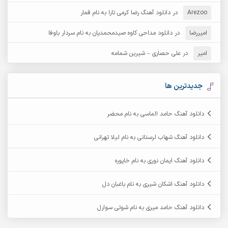
Arezoo
آرش مبهم
در
دانلود آهنگ رضا کرمی تارا به نام قمار
آرش مستشیری
امیررضا
در
دانلود مداحی کاوه صیدمحمدیان به نام سردار باوفا
آرش مهرابی
آرش نظری
امیر
در
علی حصاری – شیرین شمامه
آرشام
آرکا
آرکاداش
آرمان بیرانوند
جدیدترین ها
آرمان دی ال
آرمان عثمانی
دانلود آهنگ حامد الماسی به نام محضر
آرمان فرامرزی
آرمان نظری
دانلود آهنگ شهاب لرستانی به نام لیلا تهرانی
آرمین ابدالی
آرمین برمایه
دانلود آهنگ ایمان نوری به نام خاپوره
آرمین حشمتی
آرمین سبزواری
دانلود آهنگ اشکان شیری به نام باغبان دل
آرمین گراوندی
آرمین مرشدی
دانلود آهنگ حامد میری به نام شوتی سوارل
آریا اسماعیلی
آریاس جوان