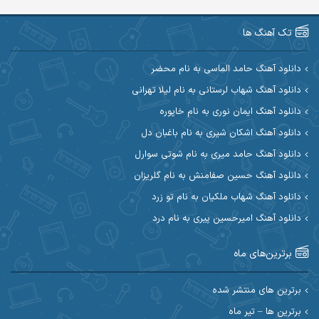
آرین صیادی
آرین طاهری
تک آهنگ ها
آرین مریدی
آکوان
دانلود آهنگ حامد الماسی به نام محضر
دانلود آهنگ شهاب لرستانی به نام لیلا تهرانی
آوات بوکانی
آوات یگانه
دانلود آهنگ ایمان نوری به نام خاپوره
آیت احمدنژاد
آیهان
دانلود آهنگ اشکان شیری به نام باغبان دل
دانلود آهنگ حامد میری به نام شوتی سوارل
ابراهیم شمس
ابوالحسن جاویدان
دانلود آهنگ حسین صفامنش به نام گلریزان
ابی حسینی
احسان آزادی
دانلود آهنگ شهاب ملکیان به نام تو زرد
دانلود آهنگ امیرحسین پیری به نام درد
احسان آیینفر
احسان اصغری
برترین‌های ماه
احسان امیدوار
احسان ایوتوندی
احسان حیدری
احسان دریادل
برترین های منتشر شده
برترین ها – تیر ماه