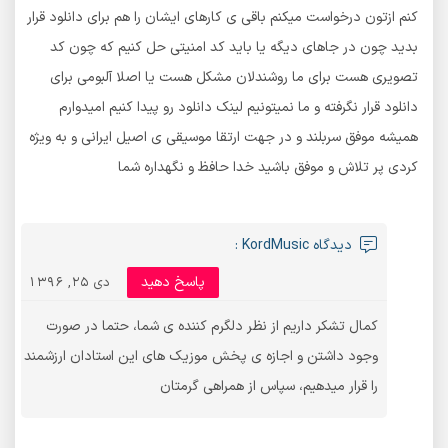
کنم ازتون درخواست میکنم باقی ی کارهای ایشان را هم برای دانلود قرار
بدید چون در جاهای دیگه یا باید کد امنیتی حل کنیم که چون کد
تصویری هست برای ما روشندلان مشکل هست یا اصلا آلبومی برای
دانلود قرار نگرفته و ما نمیتونیم لینک دانلود رو پیدا کنیم امیدوارم
همیشه موفق سربلند و در جهت ارتقا موسیقی ی اصیل ایرانی و به ویژه
کردی پر تلاش و موفق باشید خدا حافظ و نگهداره شما
دیدگاه KordMusic :
پاسخ دهید
دی 25, 1396
کمال تشکر داریم از نظر دلگرم کننده ی شما، حتما در صورت
وجود داشتن و اجازه ی پخش موزیک های این استادان ارزشمند
را قرار میدهیم، سپاس از همراهی گرمتان