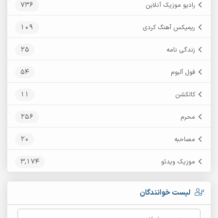
736
رادیو موزیک آنلاین
109
ریمیکس آهنگ کردی
25
زندگی نامه
54
فول آلبوم
11
کالکشن
256
محرم
20
مصاحبه
3,174
موزیک ویدئو
لیست خوانندگان