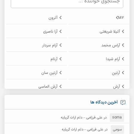
M2
آترون
آتیلا شریعتی
آرا ناصری
آراس محمد
آرام سردار
آرام شیدا
آرتام
آرتین
آرتین سان
آرش
آرش الماسی
آرش امامی
آرش پایایی
آخرین دیدگاه ها
آرش دی جی 2
آرش زین الدینی
soma
در
علی فرزامی – دلم ارات گریایه
آرش عثمان
آرش غریب
سومی
در
علی فرزامی – دلم ارات گریایه