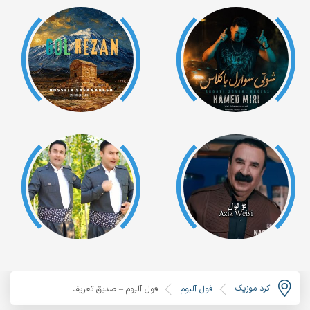
کرد موزیک
فول آلبوم
فول آلبوم – صدیق تعریف