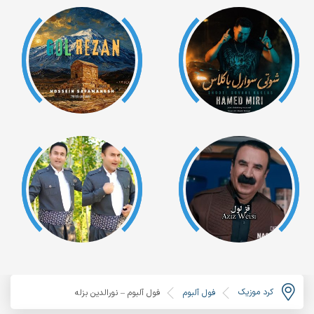
کرد موزیک
فول آلبوم
فول آلبوم – نورالدین بزله