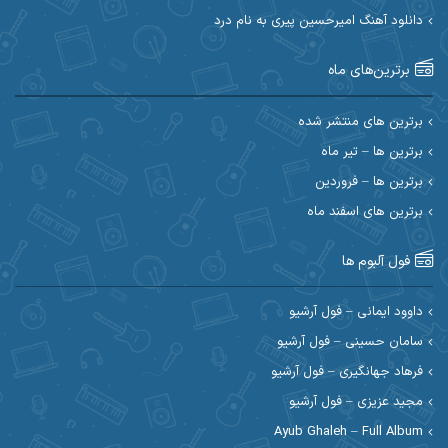
دانلود آهنگ امیرحسین پیری به نام درد
احسان آیینفر
احسان اصغری
برترین‌های ماه
احسان امیدوار
احسان ایوتوندی
احسان حیدری
احسان دریادل
برترین های منتشر شده
برترین ها – تیر ماه
احسان رمضانی
احسان علیانی
برترین ها – فروردین
احسان کریمی
برترین های اسفند ماه
احسان کمری
احسان مرادیان
احمد اسلامی
فول آلبوم ها
احمد بیرانوند
احمد رستمی
داوود ایمانی – فول آرشیو
سامان حسینی – فول آرشیو
احمد صحراییان
احمد مرادیان
فرهاد جهانگیری – فول آرشیو
احمد نازدار
احمد نوریان
مجید عزیزی – فول آرشیو
Ayub Ghaleh – Full Album
احمدرضا امرایی
ادریس