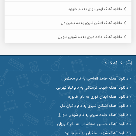
آرمین ابدالی
آرمین برمایه
دانلود آهنگ ایمان نوری به نام خاپوره
آرمین حشمتی
آرمین سبزواری
دانلود آهنگ اشکان شیری به نام باغبان دل
آرمین گراوندی
آرمین مرشدی
دانلود آهنگ حامد میری به نام شوتی سوارل
آریا اسماعیلی
آریاس جوان
آرین صیادی
آرین طاهری
تک آهنگ ها
آرین مریدی
آکوان
دانلود آهنگ حامد الماسی به نام محضر
دانلود آهنگ شهاب لرستانی به نام لیلا تهرانی
آوات بوکانی
آوات یگانه
دانلود آهنگ ایمان نوری به نام خاپوره
آیت احمدنژاد
آیهان
دانلود آهنگ اشکان شیری به نام باغبان دل
دانلود آهنگ حامد میری به نام شوتی سوارل
ابراهیم شمس
ابوالحسن جاویدان
دانلود آهنگ حسین صفامنش به نام گلریزان
ابی حسینی
احسان آزادی
دانلود آهنگ شهاب ملکیان به نام تو زرد