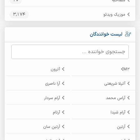
20
مصاحبه
3,174
موزیک ویدئو
لیست خوانندگان
M2
آترون
آتیلا شریعتی
آرا ناصری
آراس محمد
آرام سردار
آرام شیدا
آرتام
آرتین
آرتین سان