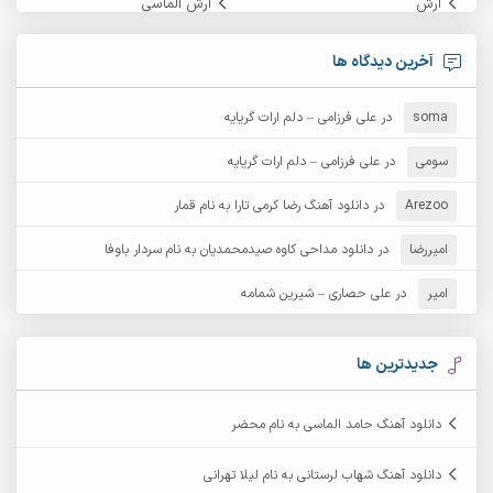
آرش
آرش الماسی
آرش امامی
آرش پایایی
آخرین دیدگاه ها
آرش دی جی 2
آرش زین الدینی
soma
در
علی فرزامی – دلم ارات گریایه
آرش عثمان
آرش غریب
سومی
در
علی فرزامی – دلم ارات گریایه
Arezoo
آرش مبهم
در
دانلود آهنگ رضا کرمی تارا به نام قمار
آرش مستشیری
امیررضا
در
دانلود مداحی کاوه صیدمحمدیان به نام سردار باوفا
آرش مهرابی
آرش نظری
امیر
در
علی حصاری – شیرین شمامه
آرشام
آرکا
آرکاداش
آرمان بیرانوند
جدیدترین ها
آرمان دی ال
آرمان عثمانی
دانلود آهنگ حامد الماسی به نام محضر
آرمان فرامرزی
آرمان نظری
دانلود آهنگ شهاب لرستانی به نام لیلا تهرانی