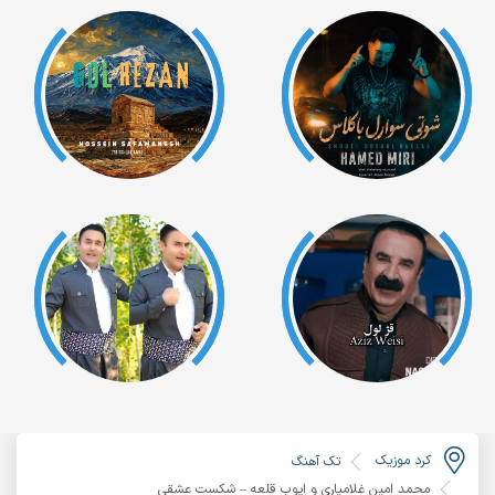
کرد موزیک
تک آهنگ
محمد امین غلامیاری و ایوب قلعه – شکست عشقی