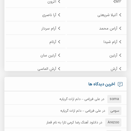
M2
آترون
آتیلا شریعتی
آرا ناصری
آراس محمد
آرام سردار
آرام شیدا
آرتام
آرتین
آرتین سان
آرش
آرش الماسی
آرش امامی
آرش پایایی
آخرین دیدگاه ها
آرش دی جی 2
آرش زین الدینی
soma
در
علی فرزامی – دلم ارات گریایه
آرش عثمان
آرش غریب
سومی
در
علی فرزامی – دلم ارات گریایه
Arezoo
آرش مبهم
در
دانلود آهنگ رضا کرمی تارا به نام قمار
آرش مستشیری