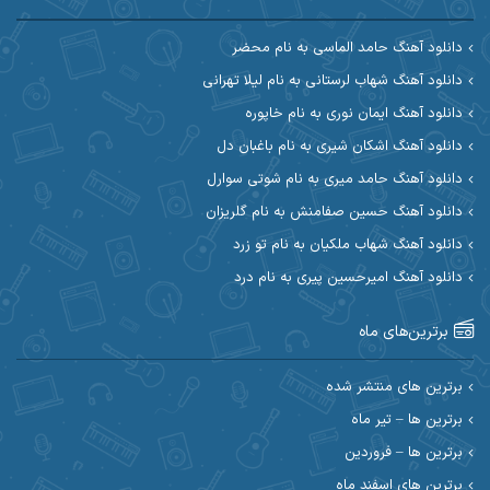
آرین مریدی
آکوان
دانلود آهنگ حامد الماسی به نام محضر
دانلود آهنگ شهاب لرستانی به نام لیلا تهرانی
آوات بوکانی
آوات یگانه
دانلود آهنگ ایمان نوری به نام خاپوره
آیت احمدنژاد
آیهان
دانلود آهنگ اشکان شیری به نام باغبان دل
دانلود آهنگ حامد میری به نام شوتی سوارل
ابراهیم شمس
ابوالحسن جاویدان
دانلود آهنگ حسین صفامنش به نام گلریزان
ابی حسینی
احسان آزادی
دانلود آهنگ شهاب ملکیان به نام تو زرد
دانلود آهنگ امیرحسین پیری به نام درد
احسان آیینفر
احسان اصغری
برترین‌های ماه
احسان امیدوار
احسان ایوتوندی
احسان حیدری
احسان دریادل
برترین های منتشر شده
برترین ها – تیر ماه
احسان رمضانی
احسان علیانی
برترین ها – فروردین
احسان کریمی
برترین های اسفند ماه
احسان کمری