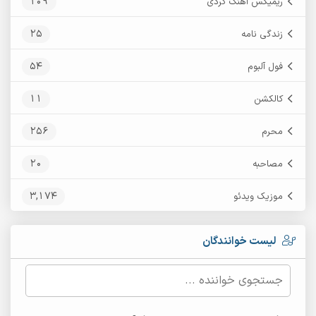
109
ریمیکس آهنگ کردی
25
زندگی نامه
54
فول آلبوم
11
کالکشن
256
محرم
20
مصاحبه
3,174
موزیک ویدئو
لیست خوانندگان