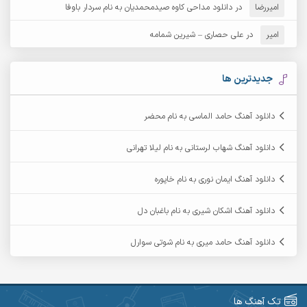
امیررضا
در
دانلود مداحی کاوه صیدمحمدیان به نام سردار باوفا
آرش مهرابی
آرش نظری
امیر
در
علی حصاری – شیرین شمامه
آرشام
آرکا
آرکاداش
آرمان بیرانوند
جدیدترین ها
آرمان دی ال
آرمان عثمانی
دانلود آهنگ حامد الماسی به نام محضر
آرمان فرامرزی
آرمان نظری
دانلود آهنگ شهاب لرستانی به نام لیلا تهرانی
آرمین ابدالی
آرمین برمایه
دانلود آهنگ ایمان نوری به نام خاپوره
آرمین حشمتی
آرمین سبزواری
دانلود آهنگ اشکان شیری به نام باغبان دل
آرمین گراوندی
آرمین مرشدی
دانلود آهنگ حامد میری به نام شوتی سوارل
آریا اسماعیلی
آریاس جوان
آرین صیادی
آرین طاهری
تک آهنگ ها