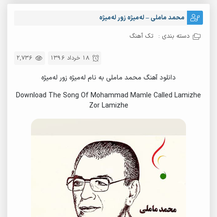
محمد ماملی – لەمیژە زور لەمیژە
دسته بندی :
تک آهنگ
18 خرداد 1396
2,736
دانلود آهنگ محمد ماملی به نام لەمیژە زور لەمیژە
Download The Song Of Mohammad Mamle Called Lamizhe
Zor Lamizhe