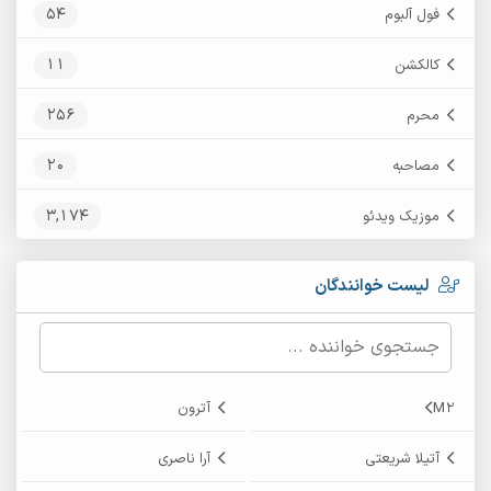
54
فول آلبوم
11
کالکشن
256
محرم
20
مصاحبه
3,174
موزیک ویدئو
لیست خوانندگان
M2
آترون
آتیلا شریعتی
آرا ناصری