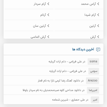
آراس محمد
آرام سردار
آرام شیدا
آرتام
آرتین
آرتین سان
آرش
آرش الماسی
آرش امامی
آرش پایایی
آخرین دیدگاه ها
آرش دی جی 2
آرش زین الدینی
soma
در
علی فرزامی – دلم ارات گریایه
آرش عثمان
آرش غریب
سومی
در
علی فرزامی – دلم ارات گریایه
Arezoo
آرش مبهم
در
دانلود آهنگ رضا کرمی تارا به نام قمار
آرش مستشیری
امیررضا
در
دانلود مداحی کاوه صیدمحمدیان به نام سردار باوفا
آرش مهرابی
آرش نظری
امیر
در
علی حصاری – شیرین شمامه
آرشام
آرکا