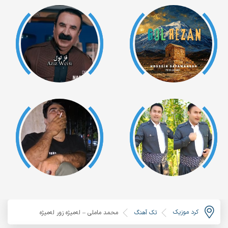
کرد موزیک
تک آهنگ
محمد ماملی – لەمیژە زور لەمیژە