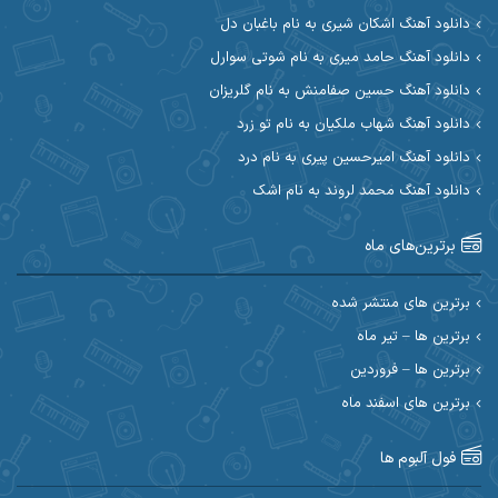
دانلود آهنگ اشکان شیری به نام باغبان دل
آیت احمدنژاد
آیهان
دانلود آهنگ حامد میری به نام شوتی سوارل
دانلود آهنگ حسین صفامنش به نام گلریزان
ابراهیم شمس
ابوالحسن جاویدان
دانلود آهنگ شهاب ملکیان به نام تو زرد
ابی حسینی
احسان آزادی
دانلود آهنگ امیرحسین پیری به نام درد
دانلود آهنگ محمد لروند به نام اشک
احسان آیینفر
احسان اصغری
برترین‌های ماه
احسان امیدوار
احسان ایوتوندی
احسان حیدری
احسان دریادل
برترین های منتشر شده
برترین ها – تیر ماه
احسان رمضانی
احسان علیانی
برترین ها – فروردین
احسان کریمی
برترین های اسفند ماه
احسان کمری
احسان مرادیان
احمد اسلامی
فول آلبوم ها