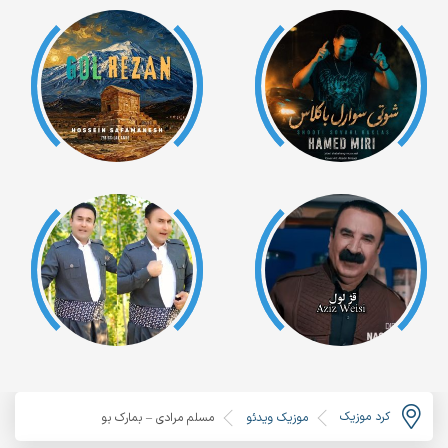
کرد موزیک
موزیک ویدئو
مسلم مرادی – بمارک بو