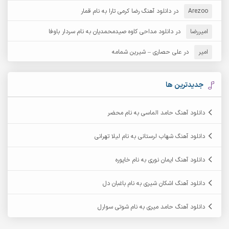
Arezoo
آرش مبهم
در
دانلود آهنگ رضا کرمی تارا به نام قمار
آرش مستشیری
امیررضا
در
دانلود مداحی کاوه صیدمحمدیان به نام سردار باوفا
آرش مهرابی
آرش نظری
امیر
در
علی حصاری – شیرین شمامه
آرشام
آرکا
آرکاداش
آرمان بیرانوند
جدیدترین ها
آرمان دی ال
آرمان عثمانی
دانلود آهنگ حامد الماسی به نام محضر
آرمان فرامرزی
آرمان نظری
دانلود آهنگ شهاب لرستانی به نام لیلا تهرانی
آرمین ابدالی
آرمین برمایه
دانلود آهنگ ایمان نوری به نام خاپوره
آرمین حشمتی
آرمین سبزواری
دانلود آهنگ اشکان شیری به نام باغبان دل
آرمین گراوندی
آرمین مرشدی
دانلود آهنگ حامد میری به نام شوتی سوارل
آریا اسماعیلی
آریاس جوان