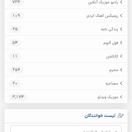
736
رادیو موزیک آنلاین
109
ریمیکس آهنگ کردی
25
زندگی نامه
54
فول آلبوم
11
کالکشن
256
محرم
20
مصاحبه
3,174
موزیک ویدئو
لیست خوانندگان