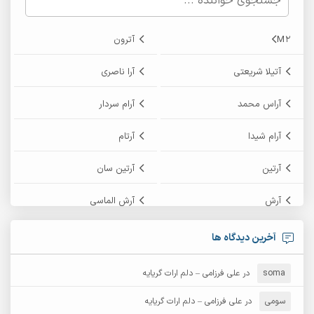
M2
آترون
آتیلا شریعتی
آرا ناصری
آراس محمد
آرام سردار
آرام شیدا
آرتام
آرتین
آرتین سان
آرش
آرش الماسی
آرش امامی
آرش پایایی
آخرین دیدگاه ها
آرش دی جی 2
آرش زین الدینی
soma
در
علی فرزامی – دلم ارات گریایه
آرش عثمان
آرش غریب
سومی
در
علی فرزامی – دلم ارات گریایه