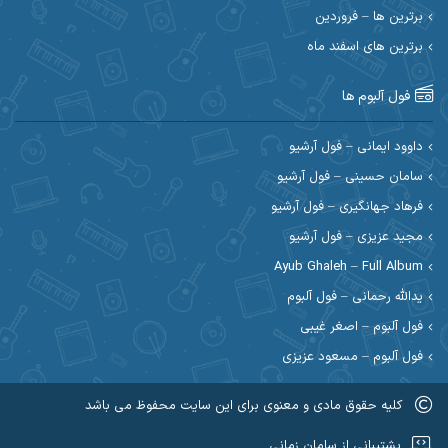
احسان رمضانی
احسان علیانی
برترین ها – فروردین
احسان کریمی
برترین های اسفند ماه
احسان کمری
احسان مرادیان
احمد اسلامی
فول آلبوم ها
احمد بیرانوند
احمد رستمی
داوود ایمانی – فول آرشیو
سامان حسینی – فول آرشیو
احمد صحراییان
احمد مرادیان
فرهاد جهانگیری – فول آرشیو
احمد نازدار
احمد نوریان
مجید عزیزی – فول آرشیو
Ayub Ghaleh – Full Album
احمدرضا امرایی
ادریس
یدالله رحمانی – فول آلبوم
ارسلان منصوری
ارسی بند
فول آلبوم – اصغر غیبی
فول آلبوم – مسعود عزیزی
اسماعیل منتی
اسی ظهرابی
کلیه حقوق مادی و معنوی برای این سایت محفوظ می باشد
اشکان ابرناک
اشکان فتحی
عضویت در کانال روبیکا کردموزیک
پشتیبانی از سامان زمانی