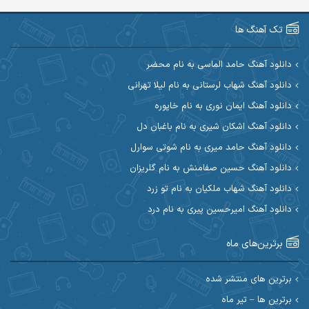
آرین صیادی
آرین طاهری
تک آهنگ ها
آرین مریدی
آکوان
دانلود آهنگ حامد الماسی به نام محضر
دانلود آهنگ شهاب لرستانی به نام لیلا تهرانی
آوات بوکانی
آوات یگانه
دانلود آهنگ ایمان نوری به نام خاپوره
آیت احمدنژاد
آیهان
دانلود آهنگ اشکان شیری به نام باغبان دل
دانلود آهنگ حامد میری به نام شوتی سوارل
ابراهیم شمس
ابوالحسن جاویدان
دانلود آهنگ حسین صفامنش به نام گلریزان
ابی حسینی
احسان آزادی
دانلود آهنگ شهاب ملکیان به نام تو زرد
دانلود آهنگ امیرحسین پیری به نام درد
احسان آیینفر
احسان اصغری
برترین‌های ماه
احسان امیدوار
احسان ایوتوندی
احسان حیدری
احسان دریادل
برترین های منتشر شده
برترین ها – تیر ماه