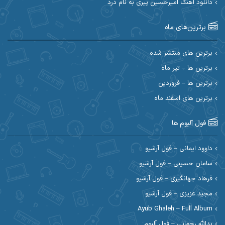
دانلود آهنگ امیرحسین پیری به نام درد
احسان آیینفر
احسان اصغری
برترین‌های ماه
احسان امیدوار
احسان ایوتوندی
احسان حیدری
احسان دریادل
برترین های منتشر شده
برترین ها – تیر ماه
احسان رمضانی
احسان علیانی
برترین ها – فروردین
احسان کریمی
برترین های اسفند ماه
احسان کمری
احسان مرادیان
احمد اسلامی
فول آلبوم ها
احمد بیرانوند
احمد رستمی
داوود ایمانی – فول آرشیو
سامان حسینی – فول آرشیو
احمد صحراییان
احمد مرادیان
فرهاد جهانگیری – فول آرشیو
احمد نازدار
احمد نوریان
مجید عزیزی – فول آرشیو
Ayub Ghaleh – Full Album
احمدرضا امرایی
ادریس
یدالله رحمانی – فول آلبوم