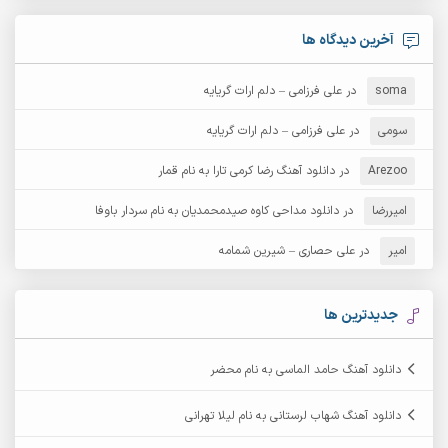
آرش امامی
آرش پایایی
آخرین دیدگاه ها
آرش دی جی 2
آرش زین الدینی
soma
در
علی فرزامی – دلم ارات گریایه
آرش عثمان
آرش غریب
سومی
در
علی فرزامی – دلم ارات گریایه
Arezoo
آرش مبهم
در
دانلود آهنگ رضا کرمی تارا به نام قمار
آرش مستشیری
امیررضا
در
دانلود مداحی کاوه صیدمحمدیان به نام سردار باوفا
آرش مهرابی
آرش نظری
امیر
در
علی حصاری – شیرین شمامه
آرشام
آرکا
آرکاداش
آرمان بیرانوند
جدیدترین ها
آرمان دی ال
آرمان عثمانی
دانلود آهنگ حامد الماسی به نام محضر
آرمان فرامرزی
آرمان نظری
دانلود آهنگ شهاب لرستانی به نام لیلا تهرانی
آرمین ابدالی
آرمین برمایه