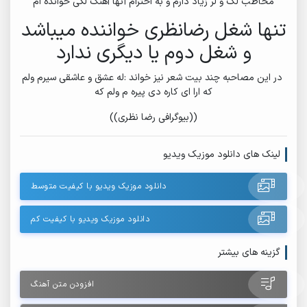
مخاطب لک و لر زیاد دارم و به احترام آنها آهنگ لکی خوانده ام
تنها شغل رضانظری خواننده میباشد
و شغل دوم یا دیگری ندارد
در این مصاحبه چند بیت شعر نیز خواند :له عشق و عاشقی سیرم ولم
که ارا ای کاره دی پیره م ولم که
((بیوگرافی رضا نظری))
لینک های دانلود موزیک ویدیو
دانلود موزیک ویدیو با کیفیت متوسط
دانلود موزیک ویدیو با کیفیت کم
گزینه های بیشتر
افزودن متن آهنگ