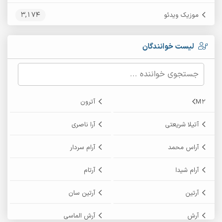
3,174
موزیک ویدئو
لیست خوانندگان
M2
آترون
آتیلا شریعتی
آرا ناصری
آراس محمد
آرام سردار
آرام شیدا
آرتام
آرتین
آرتین سان
آرش
آرش الماسی