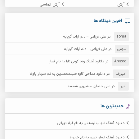
آرش
آرش الماسی
آرش امامی
آرش پایایی
آخرین دیدگاه ها
آرش دی جی 2
آرش زین الدینی
soma
در
علی فرزامی – دلم ارات گریایه
آرش عثمان
آرش غریب
سومی
در
علی فرزامی – دلم ارات گریایه
Arezoo
آرش مبهم
در
دانلود آهنگ رضا کرمی تارا به نام قمار
آرش مستشیری
امیررضا
در
دانلود مداحی کاوه صیدمحمدیان به نام سردار باوفا
آرش مهرابی
آرش نظری
امیر
در
علی حصاری – شیرین شمامه
آرشام
آرکا
آرکاداش
آرمان بیرانوند
جدیدترین ها
آرمان دی ال
آرمان عثمانی
دانلود آهنگ شهاب لرستانی به نام لیلا تهرانی
آرمان فرامرزی
آرمان نظری
دانلود آهنگ ایمان نوری به نام خاپوره