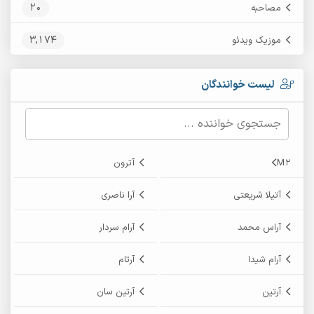
20
مصاحبه
3,174
موزیک ویدئو
لیست خوانندگان
M2
آترون
آتیلا شریعتی
آرا ناصری
آراس محمد
آرام سردار
آرام شیدا
آرتام
آرتین
آرتین سان