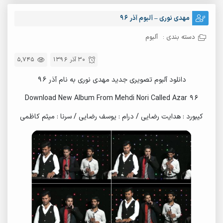
مهدی نوری – آلبوم آذر ۹۶
دسته بندی :
آلبوم
30 آذر 1396
5,745
دانلود آلبوم تصویری جدید مهدی نوری به نام آذر ۹۶
Download New Album From Mehdi Nori Called Azar 96
کیبورد : هدایت رضایی / درام : یوسف رضایی / سرنا : میثم کاظمی