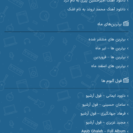
دانلود آهنگ امیرحسین پیری به نام درد
دانلود آهنگ محمد لروند به نام اشک
احسان آیینفر
احسان اصغری
برترین‌های ماه
احسان امیدوار
احسان ایوتوندی
احسان حیدری
احسان دریادل
برترین های منتشر شده
برترین ها – تیر ماه
احسان رمضانی
احسان علیانی
برترین ها – فروردین
احسان کریمی
برترین های اسفند ماه
احسان کمری
احسان مرادیان
احمد اسلامی
فول آلبوم ها
احمد بیرانوند
احمد رستمی
داوود ایمانی – فول آرشیو
سامان حسینی – فول آرشیو
احمد صحراییان
احمد مرادیان
فرهاد جهانگیری – فول آرشیو
احمد نازدار
احمد نوریان
مجید عزیزی – فول آرشیو
Ayub Ghaleh – Full Album